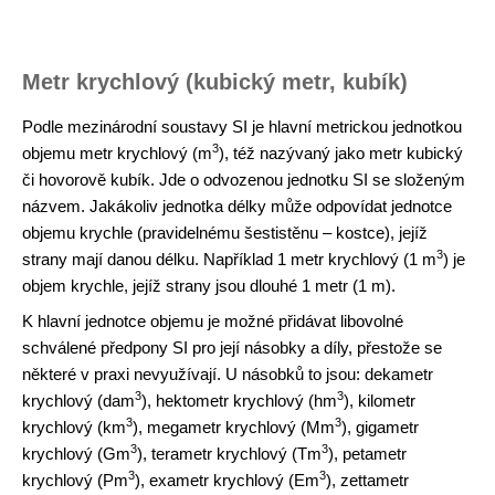
Metr krychlový (kubický metr, kubík)
Podle mezinárodní soustavy SI je hlavní metrickou jednotkou
3
objemu metr krychlový (m
), též nazývaný jako metr kubický
či hovorově kubík. Jde o odvozenou jednotku SI se složeným
názvem. Jakákoliv jednotka délky může odpovídat jednotce
objemu krychle (pravidelnému šestistěnu – kostce), jejíž
3
strany mají danou délku. Například 1 metr krychlový (1 m
) je
objem krychle, jejíž strany jsou dlouhé 1 metr (1 m).
K hlavní jednotce objemu je možné přidávat libovolné
schválené předpony SI pro její násobky a díly, přestože se
některé v praxi nevyužívají. U násobků to jsou: dekametr
3
3
krychlový (dam
), hektometr krychlový (hm
), kilometr
3
3
krychlový (km
), megametr krychlový (Mm
), gigametr
3
3
krychlový (Gm
), terametr krychlový (Tm
), petametr
3
3
krychlový (Pm
), exametr krychlový (Em
), zettametr