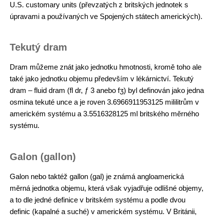
U.S. customary units (převzatých z britských jednotek s
úpravami a používaných ve Spojených státech amerických).
Tekutý dram
Dram můžeme znát jako jednotku hmotnosti, kromě toho ale
také jako jednotku objemu především v lékárnictví. Tekutý
dram – fluid dram (fl dr, ƒ 3 anebo fʒ) byl definován jako jedna
osmina tekuté unce a je roven 3.6966911953125 mililitrům v
americkém systému a 3.5516328125 ml britského měrného
systému.
Galon (gallon)
Galon nebo taktéž gallon (gal) je známá angloamerická
měrná jednotka objemu, která však vyjadřuje odlišné objemy,
a to dle jedné definice v britském systému a podle dvou
definic (kapalné a suché) v americkém systému. V Británii,