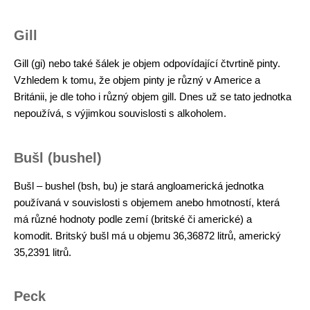
Gill
Gill (gi) nebo také šálek je objem odpovídající čtvrtině pinty.
Vzhledem k tomu, že objem pinty je různý v Americe a
Británii, je dle toho i různý objem gill. Dnes už se tato jednotka
nepoužívá, s výjimkou souvislosti s alkoholem.
Bušl (bushel)
Bušl – bushel (bsh, bu) je stará angloamerická jednotka
používaná v souvislosti s objemem anebo hmotností, která
má různé hodnoty podle zemí (britské či americké) a
komodit. Britský bušl má u objemu 36,36872 litrů, americký
35,2391 litrů.
Peck