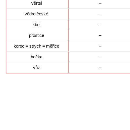
věrtel
–
vědro české
–
kbel
–
prostice
–
korec = strych = měřice
–
bečka
–
vůz
–