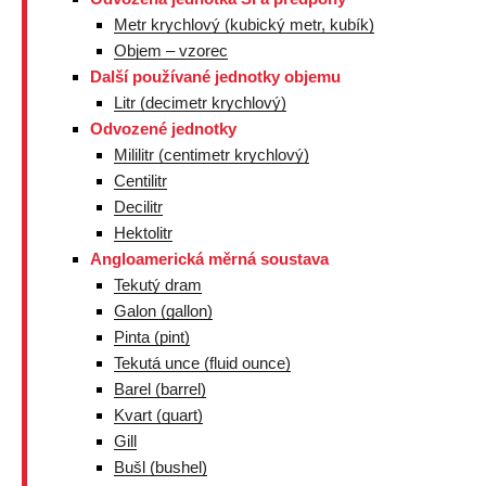
Metr krychlový (kubický metr, kubík)
Objem – vzorec
Další používané jednotky objemu
Litr (decimetr krychlový)
Odvozené jednotky
Mililitr (centimetr krychlový)
Centilitr
Decilitr
Hektolitr
Angloamerická měrná soustava
Tekutý dram
Galon (gallon)
Pinta (pint)
Tekutá unce (fluid ounce)
Barel (barrel)
Kvart (quart)
Gill
Bušl (bushel)