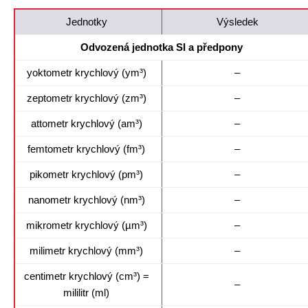
Jednotky
Výsledek
Odvozená jednotka SI a předpony
yoktometr krychlový (ym³)
–
zeptometr krychlový (zm³)
–
attometr krychlový (am³)
–
femtometr krychlový (fm³)
–
pikometr krychlový (pm³)
–
nanometr krychlový (nm³)
–
mikrometr krychlový (µm³)
–
milimetr krychlový (mm³)
–
centimetr krychlový (cm³) =
–
mililitr (ml)