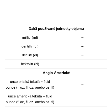
Další používané jednotky objemu
mililitr (ml)
–
centilitr (cl)
–
decilitr (dl)
–
hektolitr (hl)
–
Anglo-Americké
unce britská tekutá = fluid
–
ounce (fl oz, fl. oz. anebo oz. fl)
unce americká tekutá = fluid
–
ounce (fl oz, fl. oz. anebo oz. fl)