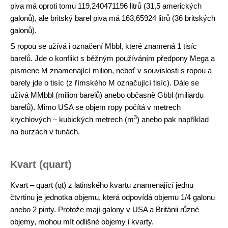
piva má oproti tomu 119,240471196 litrů (31,5 amerických
galonů), ale britský barel piva má 163,65924 litrů (36 britských
galonů).
S ropou se užívá i označení Mbbl, které znamená 1 tisíc
barelů. Jde o konflikt s běžným používáním předpony Mega a
písmene M znamenající milion, neboť v souvislosti s ropou a
barely jde o tisíc (z římského M označující tisíc). Dále se
užívá MMbbl (milion barelů) anebo občasně Gbbl (miliardu
barelů). Mimo USA se objem ropy počítá v metrech
3
krychlových – kubických metrech (m
) anebo pak například
na burzách v tunách.
Kvart (quart)
Kvart – quart (qt) z latinského kvartu znamenající jednu
čtvrtinu je jednotka objemu, která odpovídá objemu 1/4 galonu
anebo 2 pinty. Protože mají galony v USA a Británii různé
objemy, mohou mít odlišné objemy i kvarty.