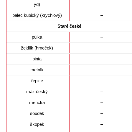
–
yd)
palec kubický (krychlový)
–
Staré české
půlka
–
žejdlík (hrneček)
–
pinta
–
metník
–
řepice
–
máz český
–
měřička
–
soudek
–
škopek
–