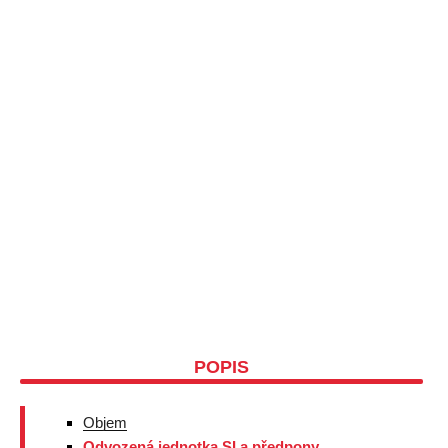
POPIS
Objem
Odvozená jednotka SI a předpony