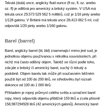
Tekutá (dutá) unce, anglicky fluid ounce (fl oz, fl. oz. anebo
oz. fl) je odlišná pro americký a britský systém. V USA má
tekutá unce 29,573 529 562 5 mililitrů, což je 1/16 pinty anebo
1/128 galonu. V Británii má tekutá unce 28,413 062 5 ml, což
odpovídá 1/20 pinty anebo 1/160 galonu.
Barel (barrel)
Barel, anglicky barrel (bl, bbl) znamenající mimo jiné sud, je
jednotkou objemu používanou v několika souvislostech, při
nichž má často odlišný objem. Taktéž se různí podle toho,
zda jde o britský či americký barel, suchý či tekutý a
podobně. Objem barelu tak může při současném běžném
použití být od 100 do 200 litrů, ve středověku byl rozsah
dokonce od 100 do 1 000 litrů.
Příkladem je ropný průmysl celého světa a označení barel
ropy, který odpovídá objemu přibližně 159 litrů a zcela přesně
158,987294928 litrů (42 amerických galonů). Americký barel