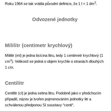
3
Roku 1964 se tak vrátila původní definice, že 1 l = 1 dm
.
Odvozené jednotky
Mililitr (centimetr krychlový)
Mililitr (ml) je jedna tisícina litru, tedy 1 centimetr krychlový (1
3
cm
). Velikostí se jedná o objem krychle o stranách dlouhých
1 cm.
Centilitr
Centilitr (cl) je jedna setina litru. Podobně jako v předchozím
případě, název je tvořen pojmenováním jednotky litr a
schválenou předponou SI soustavy “centi“.