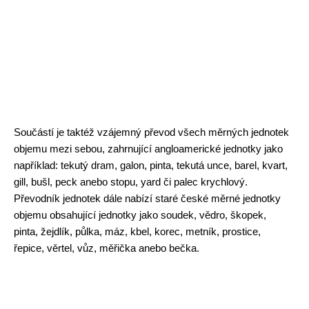
Součástí je taktéž vzájemný převod všech měrných jednotek
objemu mezi sebou, zahrnující angloamerické jednotky jako
například: tekutý dram, galon, pinta, tekutá unce, barel, kvart,
gill, bušl, peck anebo stopu, yard či palec krychlový.
Převodník jednotek dále nabízí staré české měrné jednotky
objemu obsahující jednotky jako soudek, vědro, škopek,
pinta, žejdlík, půlka, máz, kbel, korec, metník, prostice,
řepice, věrtel, vůz, měřička anebo bečka.