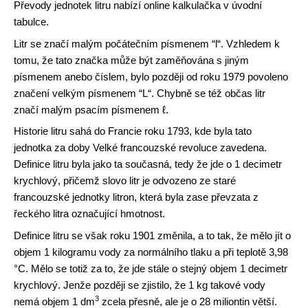
Převody jednotek litru nabízí online kalkulačka v úvodní
tabulce.
Litr se značí malým počátečním písmenem “l“. Vzhledem k
tomu, že tato značka může být zaměňována s jiným
písmenem anebo číslem, bylo později od roku 1979 povoleno
značení velkým písmenem “L“. Chybně se též občas litr
značí malým psacím písmenem ℓ.
Historie litru sahá do Francie roku 1793, kde byla tato
jednotka za doby Velké francouzské revoluce zavedena.
Definice litru byla jako ta současná, tedy že jde o 1 decimetr
krychlový, přičemž slovo litr je odvozeno ze staré
francouzské jednotky litron, která byla zase převzata z
řeckého litra označující hmotnost.
Definice litru se však roku 1901 změnila, a to tak, že mělo jít o
objem 1 kilogramu vody za normálního tlaku a při teplotě 3,98
°C. Mělo se totiž za to, že jde stále o stejný objem 1 decimetr
krychlový. Jenže později se zjistilo, že 1 kg takové vody
3
nemá objem 1 dm
zcela přesně, ale je o 28 miliontin větší.