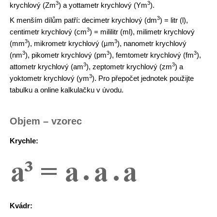
3
3
krychlový (Zm
) a yottametr krychlový (Ym
).
3
K menším dílům patří: decimetr krychlový (dm
) = litr (l),
3
centimetr krychlový (cm
) = mililitr (ml), milimetr krychlový
3
3
(mm
), mikrometr krychlový (µm
), nanometr krychlový
3
3
3
(nm
), pikometr krychlový (pm
), femtometr krychlový (fm
),
3
3
attometr krychlový (am
), zeptometr krychlový (zm
) a
3
yoktometr krychlový (ym
). Pro přepočet jednotek použijte
tabulku a online kalkulačku v úvodu.
Objem – vzorec
Krychle:
Kvádr: