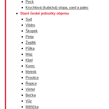
Peck
Krychlová (kubická) stopa, yard a palec
Staré české jednotky objemu
Sud
Vědro
Škopek
Pinta
Žejdlík
Půlka
Máz
Kbel
Korec
Metník
Prostice
Řepice
Věrtel
Bečka
Vůz
Měřička