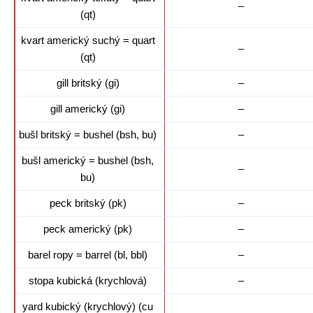
–
(qt)
kvart americký suchý = quart
–
(qt)
gill britský (gi)
–
gill americký (gi)
–
bušl britský = bushel (bsh, bu)
–
bušl americký = bushel (bsh,
–
bu)
peck britský (pk)
–
peck americký (pk)
–
barel ropy = barrel (bl, bbl)
–
stopa kubická (krychlová)
–
yard kubický (krychlový) (cu