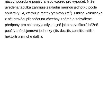
názvy, podrobné popisy anebo vzorec pro výpočet. Níže
uvedená tabulka zahrnuje základní měrnou jednotku podle
3
soustavy SI, kterou je metr krychlový (m
). Online kalkulačka
z něj provádí přepočet na všechny známé a schválené
předpony pro násobky a díly, stejně jako na veškeré běžně
používané objemové jednotky (litr, decilitr, centilitr, mililitr,
hektolitr a mnohé další).