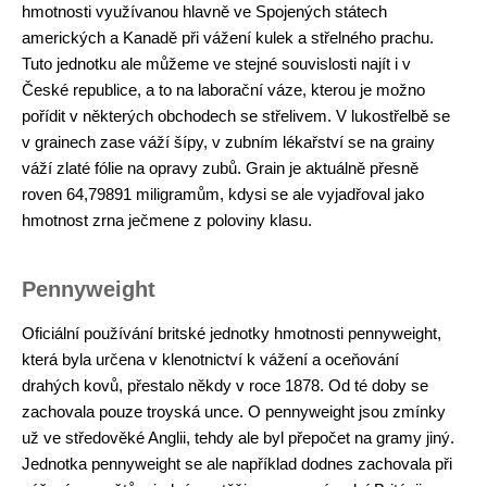
hmotnosti využívanou hlavně ve Spojených státech
amerických a Kanadě při vážení kulek a střelného prachu.
Tuto jednotku ale můžeme ve stejné souvislosti najít i v
České republice, a to na laborační váze, kterou je možno
pořídit v některých obchodech se střelivem. V lukostřelbě se
v grainech zase váží šípy, v zubním lékařství se na grainy
váží zlaté fólie na opravy zubů. Grain je aktuálně přesně
roven 64,79891 miligramům, kdysi se ale vyjadřoval jako
hmotnost zrna ječmene z poloviny klasu.
Pennyweight
Oficiální používání britské jednotky hmotnosti pennyweight,
která byla určena v klenotnictví k vážení a oceňování
drahých kovů, přestalo někdy v roce 1878. Od té doby se
zachovala pouze troyská unce. O pennyweight jsou zmínky
už ve středověké Anglii, tehdy ale byl přepočet na gramy jiný.
Jednotka pennyweight se ale například dodnes zachovala při