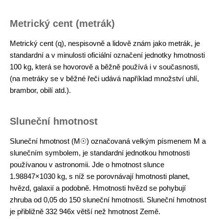
Metrický cent (metrák)
Metrický cent (q), nespisovně a lidově znám jako metrák, je
standardní a v minulosti oficiální označení jednotky hmotnosti
100 kg, která se hovorově a běžně používá i v současnosti,
(na metráky se v běžné řeči udává například množství uhlí,
brambor, obilí atd.).
Sluneční hmotnost
Sluneční hmotnost (M☉) označovaná velkým písmenem M a
slunečním symbolem, je standardní jednotkou hmotnosti
používanou v astronomii. Jde o hmotnost slunce
1.98847×1030 kg, s níž se porovnávají hmotnosti planet,
hvězd, galaxií a podobně. Hmotnosti hvězd se pohybují
zhruba od 0,05 do 150 sluneční hmotnosti. Sluneční hmotnost
je přibližně 332 946x větší než hmotnost Země.