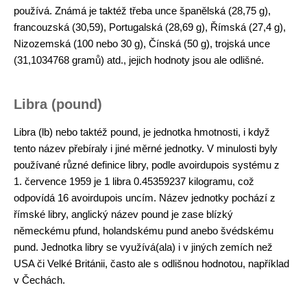
používá. Známá je taktéž třeba unce španělská (28,75 g),
francouzská (30,59), Portugalská (28,69 g), Římská (27,4 g),
Nizozemská (100 nebo 30 g), Čínská (50 g), trojská unce
(31,1034768 gramů) atd., jejich hodnoty jsou ale odlišné.
Libra (pound)
Libra (lb) nebo taktéž pound, je jednotka hmotnosti, i když
tento název přebíraly i jiné měrné jednotky. V minulosti byly
používané různé definice libry, podle avoirdupois systému z
1. července 1959 je 1 libra 0.45359237 kilogramu, což
odpovídá 16 avoirdupois uncím. Název jednotky pochází z
římské libry, anglický název pound je zase blízký
německému pfund, holandskému pund anebo švédskému
pund. Jednotka libry se využívá(ala) i v jiných zemích než
USA či Velké Británii, často ale s odlišnou hodnotou, například
v Čechách.