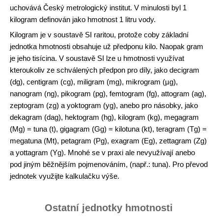
uchovává Český metrologický institut. V minulosti byl 1
kilogram definován jako hmotnost 1 litru vody.
Kilogram je v soustavě SI raritou, protože coby základní
jednotka hmotnosti obsahuje už předponu kilo. Naopak gram
je jeho tisícina. V soustavě SI lze u hmotnosti využívat
kteroukoliv ze schválených předpon pro díly, jako decigram
(dg), centigram (cg), miligram (mg), mikrogram (µg),
nanogram (ng), pikogram (pg), femtogram (fg), attogram (ag),
zeptogram (zg) a yoktogram (yg), anebo pro násobky, jako
dekagram (dag), hektogram (hg), kilogram (kg), megagram
(Mg) = tuna (t), gigagram (Gg) = kilotuna (kt), teragram (Tg) =
megatuna (Mt), petagram (Pg), exagram (Eg), zettagram (Zg)
a yottagram (Yg). Mnohé se v praxi ale nevyužívají anebo
pod jiným běžnějším pojmenováním, (např.: tuna). Pro převod
jednotek využijte kalkulačku výše.
Ostatní jednotky hmotnosti