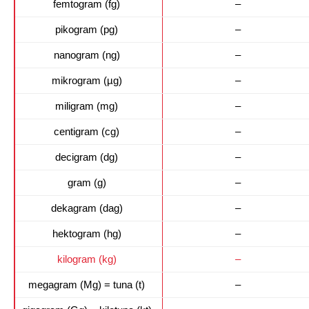
femtogram (fg)
–
pikogram (pg)
–
nanogram (ng)
–
mikrogram (µg)
–
miligram (mg)
–
centigram (cg)
–
decigram (dg)
–
gram (g)
–
dekagram (dag)
–
hektogram (hg)
–
kilogram (kg)
–
megagram (Mg) = tuna (t)
–