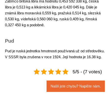
Zatímco britská libra má hodnotu 0,453 592 338 kg, česká
libra je 0,513 kg a lékárnická libra je 0,420 045 kg. Dále je
známá libra moravská 0,559 kg, pražská 0,514 kg, slezská
0,530 kg, vídeňská 0,560 060 kg, ruská 0,409 kg, římská
0,327 450 kg a podobně.
Pud
Pud je ruská jednotka hmotnosti používaná už od středověku.
V SSSR byla zrušena v roce 1924. Její hodnota je 16.38 kg.
5/5 - (7 votes)
Našli jste chybu? Napište nám.