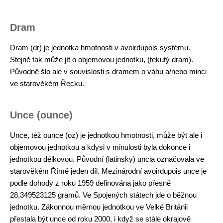
Dram
Dram (dr) je jednotka hmotnosti v avoirdupois systému.
Stejně tak může jít o objemovou jednotku, (tekutý dram).
Původně šlo ale v souvislosti s dramem o váhu a/nebo minci
ve starověkém Řecku.
Unce (ounce)
Unce, též ounce (oz) je jednotkou hmotnosti, může být ale i
objemovou jednotkou a kdysi v minulosti byla dokonce i
jednotkou délkovou. Původní (latinsky) uncia označovala ve
starověkém Římě jeden díl. Mezinárodní avoirdupois unce je
podle dohody z roku 1959 definována jako přesně
28,349523125 gramů. Ve Spojených státech jde o běžnou
jednotku. Zákonnou měrnou jednotkou ve Velké Británii
přestala být unce od roku 2000, i když se stále okrajově