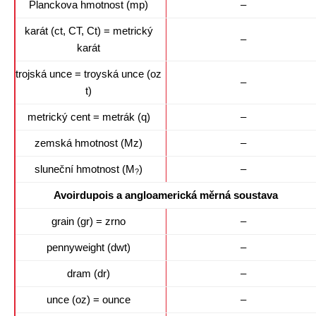
Planckova hmotnost (mp)
–
karát (ct, CT, Ct) = metrický
–
karát
trojská unce = troyská unce (oz
–
t)
metrický cent = metrák (q)
–
zemská hmotnost (Mz)
–
sluneční hmotnost (M
)
–
?
Avoirdupois a angloamerická měrná soustava
grain (gr) = zrno
–
pennyweight (dwt)
–
dram (dr)
–
unce (oz) = ounce
–