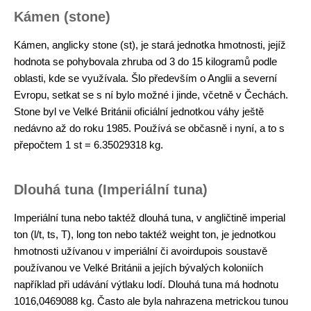
Kámen (stone)
Kámen, anglicky stone (st), je stará jednotka hmotnosti, jejíž
hodnota se pohybovala zhruba od 3 do 15 kilogramů podle
oblasti, kde se využívala. Šlo především o Anglii a severní
Evropu, setkat se s ní bylo možné i jinde, včetně v Čechách.
Stone byl ve Velké Británii oficiální jednotkou váhy ještě
nedávno až do roku 1985. Používá se občasně i nyní, a to s
přepočtem 1 st = 6.35029318 kg.
Dlouhá tuna (Imperiální tuna)
Imperiální tuna nebo taktéž dlouhá tuna, v angličtině imperial
ton (l/t, ts, T), long ton nebo taktéž weight ton, je jednotkou
hmotnosti užívanou v imperiální či avoirdupois soustavě
používanou ve Velké Británii a jejích bývalých koloniích
například při udávání výtlaku lodí. Dlouhá tuna má hodnotu
1016,0469088 kg. Často ale byla nahrazena metrickou tunou