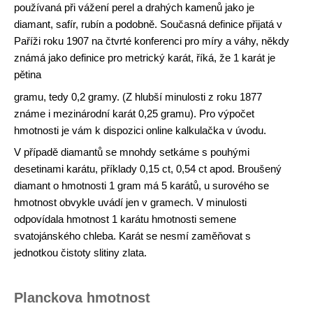
používaná při vážení perel a drahých kamenů jako je
diamant, safír, rubín a podobně. Současná definice přijatá v
Paříži roku 1907 na čtvrté konferenci pro míry a váhy, někdy
známá jako definice pro metrický karát, říká, že 1 karát je
pětina
gramu, tedy 0,2 gramy. (Z hlubší minulosti z roku 1877
známe i mezinárodní karát 0,25 gramu). Pro výpočet
hmotnosti je vám k dispozici online kalkulačka v úvodu.
V případě diamantů se mnohdy setkáme s pouhými
desetinami karátu, příklady 0,15 ct, 0,54 ct apod. Broušený
diamant o hmotnosti 1 gram má 5 karátů, u surového se
hmotnost obvykle uvádí jen v gramech. V minulosti
odpovídala hmotnost 1 karátu hmotnosti semene
svatojánského chleba. Karát se nesmí zaměňovat s
jednotkou čistoty slitiny zlata.
Planckova hmotnost