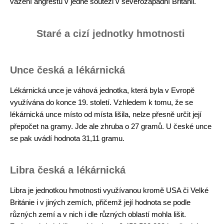
vážení angreštů v jedné soutěži v severozápadní Británii.
Staré a cizí jednotky hmotnosti
Unce česká a lékárnická
Lékárnická unce je váhová jednotka, která byla v Evropě
využívána do konce 19. století. Vzhledem k tomu, že se
lékárnická unce místo od místa lišila, nelze přesně určit její
přepočet na gramy. Jde ale zhruba o 27 gramů. U české unce
se pak uvádí hodnota 31,11 gramu.
Libra česká a lékárnická
Libra je jednotkou hmotnosti využívanou kromě USA či Velké
Británie i v jiných zemích, přičemž její hodnota se podle
různých zemí a v nich i dle různých oblastí mohla lišit.