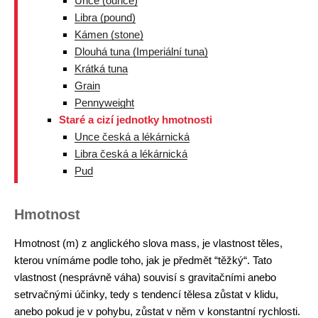
Unce (ounce)
Libra (pound)
Kámen (stone)
Dlouhá tuna (Imperiální tuna)
Krátká tuna
Grain
Pennyweight
Staré a cizí jednotky hmotnosti
Unce česká a lékárnická
Libra česká a lékárnická
Pud
Hmotnost
Hmotnost (m) z anglického slova mass, je vlastnost těles,
kterou vnímáme podle toho, jak je předmět “těžký“. Tato
vlastnost (nesprávně váha) souvisí s gravitačními anebo
setrvačnými účinky, tedy s tendencí tělesa zůstat v klidu,
anebo pokud je v pohybu, zůstat v něm v konstantní rychlosti.