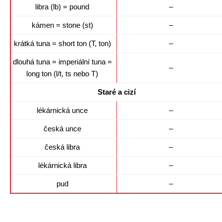
libra (lb) = pound
–
kámen = stone (st)
–
krátká tuna = short ton (T, ton)
–
dlouhá tuna = imperiální tuna =
–
long ton (l/t, ts nebo T)
Staré a cizí
lékárnická unce
–
česká unce
–
česká libra
–
lékárnická libra
–
pud
–