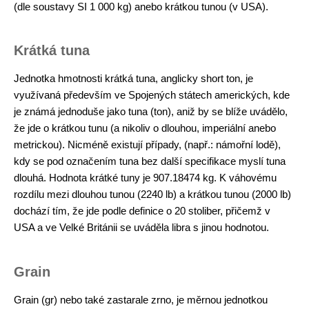
(dle soustavy SI 1 000 kg) anebo krátkou tunou (v USA).
Krátká tuna
Jednotka hmotnosti krátká tuna, anglicky short ton, je
využívaná především ve Spojených státech amerických, kde
je známá jednoduše jako tuna (ton), aniž by se blíže uvádělo,
že jde o krátkou tunu (a nikoliv o dlouhou, imperiální anebo
metrickou). Nicméně existují případy, (např.: námořní lodě),
kdy se pod označením tuna bez další specifikace myslí tuna
dlouhá. Hodnota krátké tuny je 907.18474 kg. K váhovému
rozdílu mezi dlouhou tunou (2240 lb) a krátkou tunou (2000 lb)
dochází tím, že jde podle definice o 20 stoliber, přičemž v
USA a ve Velké Británii se uváděla libra s jinou hodnotou.
Grain
Grain (gr) nebo také zastarale zrno, je měrnou jednotkou