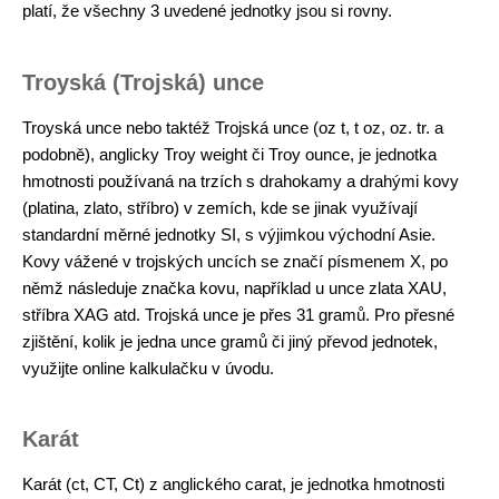
platí, že všechny 3 uvedené jednotky jsou si rovny.
Troyská (Trojská) unce
Troyská unce nebo taktéž Trojská unce (oz t, t oz, oz. tr. a
podobně), anglicky Troy weight či Troy ounce, je jednotka
hmotnosti používaná na trzích s drahokamy a drahými kovy
(platina, zlato, stříbro) v zemích, kde se jinak využívají
standardní měrné jednotky SI, s výjimkou východní Asie.
Kovy vážené v trojských uncích se značí písmenem X, po
němž následuje značka kovu, například u unce zlata XAU,
stříbra XAG atd. Trojská unce je přes 31 gramů. Pro přesné
zjištění, kolik je jedna unce gramů či jiný převod jednotek,
využijte online kalkulačku v úvodu.
Karát
Karát (ct, CT, Ct) z anglického carat, je jednotka hmotnosti