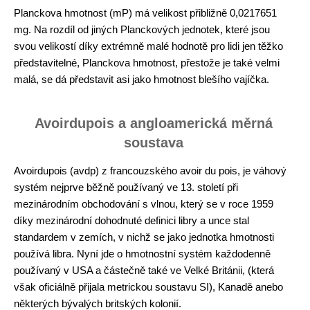
Planckova hmotnost (mP) má velikost přibližně 0,0217651
mg. Na rozdíl od jiných Planckových jednotek, které jsou
svou velikostí díky extrémně malé hodnotě pro lidi jen těžko
představitelné, Planckova hmotnost, přestože je také velmi
malá, se dá představit asi jako hmotnost blešího vajíčka.
Avoirdupois a angloamerická měrná
soustava
Avoirdupois (avdp) z francouzského avoir du pois, je váhový
systém nejprve běžně používaný ve 13. století při
mezinárodním obchodování s vlnou, který se v roce 1959
díky mezinárodní dohodnuté definici libry a unce stal
standardem v zemích, v nichž se jako jednotka hmotnosti
používá libra. Nyní jde o hmotnostní systém každodenně
používaný v USA a částečně také ve Velké Británii, (která
však oficiálně přijala metrickou soustavu SI), Kanadě anebo
některých bývalých britských kolonií.