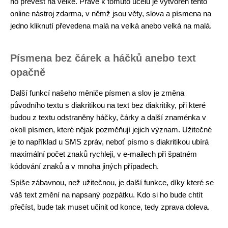
ho převést na velké. Právě k tomuto účelu je vytvořen tento
online nástroj zdarma, v němž jsou věty, slova a písmena na
jedno kliknutí převedena malá na velká anebo velká na malá.
Písmena bez čárek a háčků anebo text
opačně
Další funkcí našeho měniče písmen a slov je změna
původního textu s diakritikou na text bez diakritiky, při které
budou z textu odstraněny háčky, čárky a další znaménka v
okolí písmen, které nějak pozměňují jejich význam. Užitečné
je to například u SMS zpráv, neboť písmo s diakritikou ubírá
maximální počet znaků rychleji, v e-mailech při špatném
kódování znaků a v mnoha jiných případech.
Spíše zábavnou, než užitečnou, je další funkce, díky které se
váš text změní na napsaný pozpátku. Kdo si ho bude chtít
přečíst, bude tak muset učinit od konce, tedy zprava doleva.