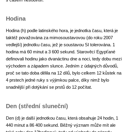
Hodina
Hodina (h) podle latinského hora, je jednotka času, která je
taktéž považována za mimosoustavovou (do roku 2007
vedlejší) jednotku času, jež je soustavou SI tolerována. 1
hodina má 60 minut a 3 600 sekund. Starověcí Egypťané
definovali hodinu jako dvanáctinu dne a noci, tedy dobu mezi
východem a západem slunce. Jedním z údajných důvodů,
proč se tato doba dělila na 12 dílů, bylo celkem 12 kůstek na
4 prstech jedné ruky s výjimkou palce, díky nimž bylo
snadnější při dotýkání se prstů do 12 počítat.
Den (střední sluneční)
Den (d) je další jednotkou času, která obsahuje 24 hodin, 1
440 minut a 86 400 sekund. Běžný význam může mít ale