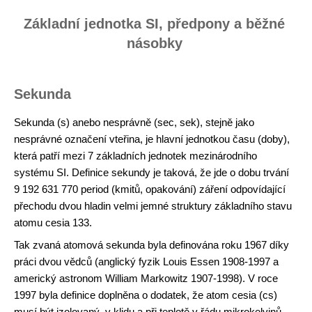
Základní jednotka SI, předpony a běžné
násobky
Sekunda
Sekunda (s) anebo nesprávně (sec, sek), stejně jako
nesprávné označení vteřina, je hlavní jednotkou času (doby),
která patří mezi 7 základních jednotek mezinárodního
systému SI. Definice sekundy je taková, že jde o dobu trvání
9 192 631 770 period (kmitů, opakování) záření odpovídající
přechodu dvou hladin velmi jemné struktury základního stavu
atomu cesia 133.
Tak zvaná atomová sekunda byla definována roku 1967 díky
práci dvou vědců (anglický fyzik Louis Essen 1908-1997 a
americký astronom William Markowitz 1907-1998). V roce
1997 byla definice doplněna o dodatek, že atom cesia (cs)
musí být izolovaný, v klidu a při teplotě v řádu mikrokelvinů,