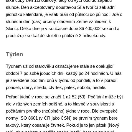
také coby den 12hodinový, tedy od východu do západu
slunce. Den akceptovaný soustavou SI a tvořící základní
jednotku kalendáře, je však brán od půlnoci do půlnoci. Jde o
sluneční den (čas) určený otáčením Země vzhledem k
Slunci. Délka dne je v současné době 86 400,002 sekund a
prodlužuje se každé století o přibližně 2 milisekundy.
Týden
Týdnem už od starověku označujeme stále se opakující
období 7 po sobě jdoucích dní, každý po 24 hodinách. U nás
je zavedené počítání dnů v týdnu od pondělí, a to v pořadí
pondělí, úterý, středa, čtvrtek, pátek, sobota, neděle.
Pořadí týdnů v roce se značí 1 až 52 (53). Počítání může být
ale v různých zemích odlišné, a to hlavně v souvislosti s
počítáním prvního (neúplného) týdne v roce. Dle evropské
normy ISO 8601 (v ČR jako ČSN) se prvním týdnem bere
takový, který obsahuje čtvrtek. Pokud je to jen pátek (Nový