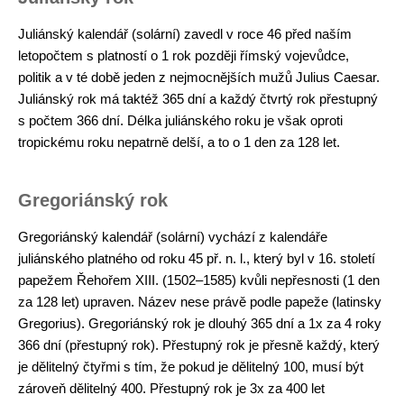
Juliánský kalendář (solární) zavedl v roce 46 před naším
letopočtem s platností o 1 rok později římský vojevůdce,
politik a v té době jeden z nejmocnějších mužů Julius Caesar.
Juliánský rok má taktéž 365 dní a každý čtvrtý rok přestupný
s počtem 366 dní. Délka juliánského roku je však oproti
tropickému roku nepatrně delší, a to o 1 den za 128 let.
Gregoriánský rok
Gregoriánský kalendář (solární) vychází z kalendáře
juliánského platného od roku 45 př. n. l., který byl v 16. století
papežem Řehořem XIII. (1502–1585) kvůli nepřesnosti (1 den
za 128 let) upraven. Název nese právě podle papeže (latinsky
Gregorius). Gregoriánský rok je dlouhý 365 dní a 1x za 4 roky
366 dní (přestupný rok). Přestupný rok je přesně každý, který
je dělitelný čtyřmi s tím, že pokud je dělitelný 100, musí být
zároveň dělitelný 400. Přestupný rok je 3x za 400 let