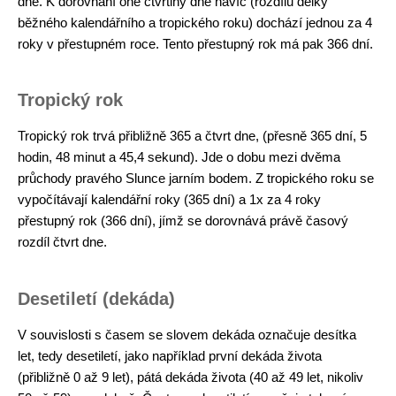
dne. K dorovnání oné čtvrtiny dne navíc (rozdílu délky
běžného kalendářního a tropického roku) dochází jednou za 4
roky v přestupném roce. Tento přestupný rok má pak 366 dní.
Tropický rok
Tropický rok trvá přibližně 365 a čtvrt dne, (přesně 365 dní, 5
hodin, 48 minut a 45,4 sekund). Jde o dobu mezi dvěma
průchody pravého Slunce jarním bodem. Z tropického roku se
vypočítávají kalendářní roky (365 dní) a 1x za 4 roky
přestupný rok (366 dní), jímž se dorovnává právě časový
rozdíl čtvrt dne.
Desetiletí (dekáda)
V souvislosti s časem se slovem dekáda označuje desítka
let, tedy desetiletí, jako například první dekáda života
(přibližně 0 až 9 let), pátá dekáda života (40 až 49 let, nikoliv