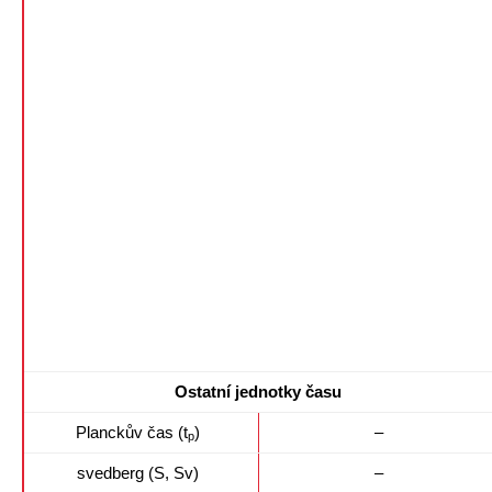
Ostatní jednotky času
Planckův čas (t
)
–
p
svedberg (S, Sv)
–