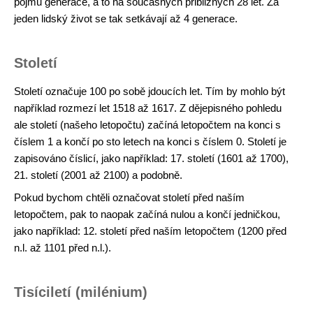
pojmu generace, a to na současných přibližných 28 let. Za
jeden lidský život se tak setkávají až 4 generace.
Století
Století označuje 100 po sobě jdoucích let. Tím by mohlo být
například rozmezí let 1518 až 1617. Z dějepisného pohledu
ale století (našeho letopočtu) začíná letopočtem na konci s
číslem 1 a končí po sto letech na konci s číslem 0. Století je
zapisováno číslicí, jako například: 17. století (1601 až 1700),
21. století (2001 až 2100) a podobně.
Pokud bychom chtěli označovat století před naším
letopočtem, pak to naopak začíná nulou a končí jedničkou,
jako například: 12. století před naším letopočtem (1200 před
n.l. až 1101 před n.l.).
Tisíciletí (milénium)