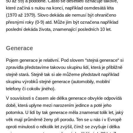
50 až 59) a podobně. Často se desetiletí označuje takové,
které začíná s nulou na konci, například osmdesátá léta
(1970 až 1979). Slovo dekáda ale nemusí být ohraničeno
přesnými roky (0-9) atd. Může jím být označena například
poslední dekáda života, znamenající posledních 10 let.
Generace
Pojem generace je relativní. Pod slovem “stejná generace“ si
zpravidla představíme takovou skupinu lidí, která je přibližně
stejně stará. Stejně tak si ale můžeme představit například
skupinu výrobků stejné generace (automobily, mobilní
telefony či cokoliv jiného).
V souvislosti s časem ale délka generace obvykle odpovídá
době, která uplyne mezi narozením jedince a poté jeho
potomka. U lidí by tak generace měla znamenat tolik let, jaký
věk mají průměrně ženy při porodu. Ten se u nás i v Evropě
oproti minulosti o několik let zvýšil, čímž se zvyšuje i délka