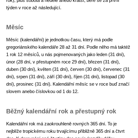
rok), plus sobota a neděle anebo kratší, bere se za první
týden v roce až následující.
Měsíc
Měsíc (kalendářní) je jednotkou času, který má podle
gregoriánského kalendáře 28 až 31 dní. Podle něho má taktéž
1 rok 12 měsíců, u nás pojmenovaných jako leden (31 dní),
únor (28 dní, v přestupném roce 29 dní), březen (31 dní),
duben (30 dní), květen (31 dní), červen (30 dní), červenec (31
dní), srpen (31 dní), září (30 dní), říjen (31 dní), listopad (30
dní), prosinec (31 dní). Kalendářní měsíc se v roce buď značí
slovem anebo číslovkou od 1 do 12.
Běžný kalendářní rok a přestupný rok
Kalendářní rok má zaokrouhleně rovných 365 dní. To je
nejblíže tropickému roku trvajícímu přibližně 365 dní a čtvrt