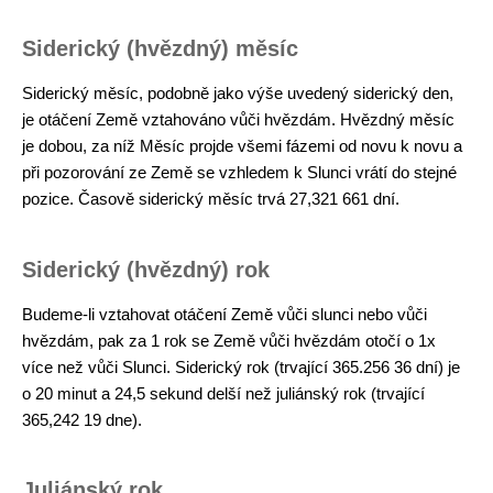
Siderický (hvězdný) měsíc
Siderický měsíc, podobně jako výše uvedený siderický den,
je otáčení Země vztahováno vůči hvězdám. Hvězdný měsíc
je dobou, za níž Měsíc projde všemi fázemi od novu k novu a
při pozorování ze Země se vzhledem k Slunci vrátí do stejné
pozice. Časově siderický měsíc trvá 27,321 661 dní.
Siderický (hvězdný) rok
Budeme-li vztahovat otáčení Země vůči slunci nebo vůči
hvězdám, pak za 1 rok se Země vůči hvězdám otočí o 1x
více než vůči Slunci. Siderický rok (trvající 365.256 36 dní) je
o 20 minut a 24,5 sekund delší než juliánský rok (trvající
365,242 19 dne).
Juliánský rok