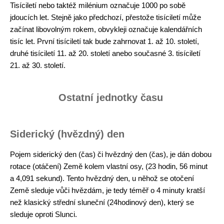
Tisíciletí nebo taktéž milénium označuje 1000 po sobě
jdoucích let. Stejně jako předchozí, přestože tisíciletí může
začínat libovolným rokem, obvykleji označuje kalendářních
tisíc let. První tisíciletí tak bude zahrnovat 1. až 10. století,
druhé tisíciletí 11. až 20. století anebo současné 3. tisíciletí
21. až 30. století.
Ostatní jednotky času
Siderický (hvězdný) den
Pojem siderický den (čas) či hvězdný den (čas), je dán dobou
rotace (otáčení) Země kolem vlastní osy, (23 hodin, 56 minut
a 4,091 sekund). Tento hvězdný den, u něhož se otočení
Země sleduje vůči hvězdám, je tedy téměř o 4 minuty kratší
než klasický střední sluneční (24hodinový den), který se
sleduje oproti Slunci.