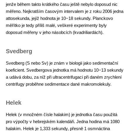
jenže během takto krátkého času ještě nebylo doposud nic
měřeno. Nejkratším časovým intervalem je z roku 2006 jedna
attosekunda, jejíž hodnota je 10−18 sekundy. Planckovo
měřítko je tedy příliš malé, veškeré experimenty byly
doposud měřeny v jeho násobcích (kvadriliardách).
Svedberg
Svedberg (S nebo Sv) je znám v biologii jako sedimentační
koeficient. Svedbergova jednotka má hodnotu 10−13 sekundy
a udává dobu, za níž při ultracentrifugaci při daném zrychlení
centrifugy proběhne sedimentace dané makromolekuly.
Helek
Helek (v množném čísle halakim) je jednotka času použitá
pro výpočty v hebrejském kalendáři. Jedna hodina má 1080
halakim. Helek je 1,333 sekundy, přesně 1 osmnáctina