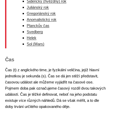
Siderický (hvězdný) rok
Juliánský rok
Gregoriánský rok
Anomalistický rok
Planckův čas
Svedberg
Helek
Sol (Mars)
Čas
Čas (t) z anglického time, je fyzikální veličina, jejíž hlavní
jednotkou je sekunda (s). Čas se dá jen stěží představit,
časovou událost ale můžeme vyjádřit na časové ose.
Pojmem doba pak označujeme časový rozdíl dvou takových
událostí. Čas je těžké definovat, neboť na jeho podstatu
existuje více různých náhledů. Dá se však měřit, a to dle
doby trvání určitého opakovaného děje.