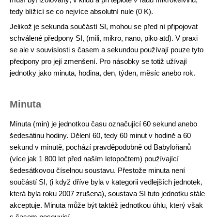
tedy blížící se co nejvíce absolutní nule (0 K).
Jelikož je sekunda součástí SI, mohou se před ní připojovat
schválené předpony SI, (mili, mikro, nano, piko atd). V praxi
se ale v souvislosti s časem a sekundou používají pouze tyto
předpony pro její zmenšení. Pro násobky se totiž užívají
jednotky jako minuta, hodina, den, týden, měsíc anebo rok.
Minuta
Minuta (min) je jednotkou času označující 60 sekund anebo
šedesátinu hodiny. Dělení 60, tedy 60 minut v hodině a 60
sekund v minutě, pochází pravděpodobně od Babyloňanů
(více jak 1 800 let před naším letopočtem) používající
šedesátkovou číselnou soustavu. Přestože minuta není
součástí SI, (i když dříve byla v kategorii vedlejších jednotek,
která byla roku 2007 zrušena), soustava SI tuto jednotku stále
akceptuje. Minuta může být taktéž jednotkou úhlu, který však
s časem nesouvisí.