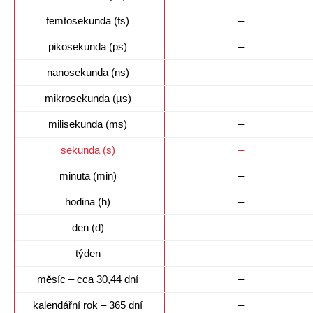
femtosekunda (fs)
–
pikosekunda (ps)
–
nanosekunda (ns)
–
mikrosekunda (µs)
–
milisekunda (ms)
–
sekunda (s)
–
minuta (min)
–
hodina (h)
–
den (d)
–
týden
–
měsíc – cca 30,44 dní
–
kalendářní rok – 365 dní
–