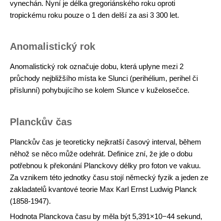
vynechán. Nyní je délka gregoriánského roku oproti
tropickému roku pouze o 1 den delší za asi 3 300 let.
Anomalistický rok
Anomalistický rok označuje dobu, která uplyne mezi 2
průchody nejbližšího místa ke Slunci (perihélium, perihel či
příslunní) pohybujícího se kolem Slunce v kuželosečce.
Planckův čas
Planckův čas je teoreticky nejkratší časový interval, během
něhož se něco může odehrát. Definice zní, že jde o dobu
potřebnou k překonání Planckovy délky pro foton ve vakuu.
Za vznikem této jednotky času stojí německý fyzik a jeden ze
zakladatelů kvantové teorie Max Karl Ernst Ludwig Planck
(1858-1947).
Hodnota Planckova času by měla být 5,391×10−44 sekund,