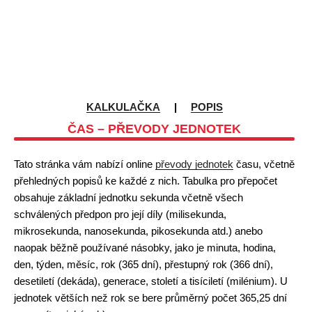
KALKULAČKA
|
POPIS
ČAS – PŘEVODY JEDNOTEK
Tato stránka vám nabízí online
převody jednotek
času, včetně
přehledných popisů ke každé z nich. Tabulka pro přepočet
obsahuje základní jednotku sekunda včetně všech
schválených předpon pro její díly (milisekunda,
mikrosekunda, nanosekunda, pikosekunda atd.) anebo
naopak běžně používané násobky, jako je minuta, hodina,
den, týden, měsíc, rok (365 dní), přestupný rok (366 dní),
desetiletí (dekáda), generace, století a tisíciletí (milénium). U
jednotek větších než rok se bere průměrný počet 365,25 dní