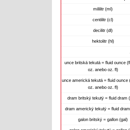
mililitr (ml)
centilitr (cl)
decilitr (dl)
hektolitr (hl)
unce britská tekutá = fluid ounce (fl 
oz. anebo oz. fl)
unce americká tekutá = fluid ounce (fl
oz. anebo oz. fl)
dram britský tekutý = fluid dram (f
dram americký tekutý = fluid dram (
galon britský = gallon (gal)