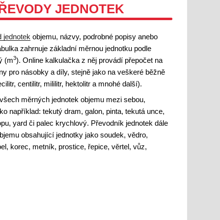
PŘEVODY JEDNOTEK
 jednotek
objemu, názvy, podrobné popisy anebo
abulka zahrnuje základní měrnou jednotku podle
3
vý (m
). Online kalkulačka z něj provádí přepočet na
 pro násobky a díly, stejně jako na veškeré běžně
tr, centilitr, mililitr, hektolitr a mnohé další).
d všech měrných jednotek objemu mezi sebou,
ko například: tekutý dram, galon, pinta, tekutá unce,
stopu, yard či palec krychlový. Převodník jednotek dále
bjemu obsahující jednotky jako soudek, vědro,
el, korec, metník, prostice, řepice, věrtel, vůz,