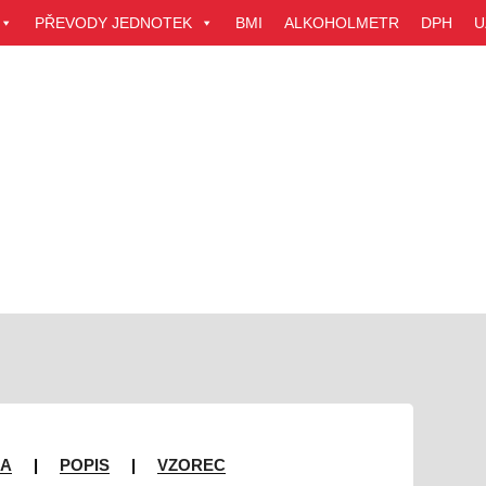
PŘEVODY JEDNOTEK
BMI
ALKOHOLMETR
DPH
U
A
|
POPIS
|
VZOREC