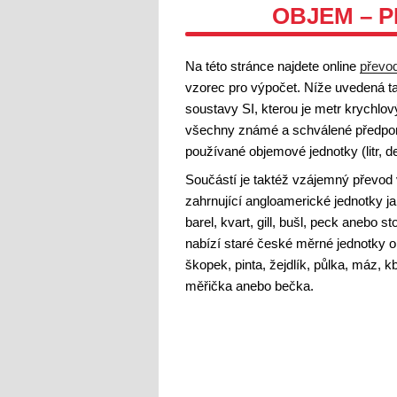
OBJEM – 
Na této stránce najdete online
převod
vzorec pro výpočet. Níže uvedená t
soustavy SI, kterou je metr krychlo
všechny známé a schválené předpony
používané objemové jednotky (litr, decili
Součástí je taktéž vzájemný převo
zahrnující angloamerické jednotky ja
barel, kvart, gill, bušl, peck anebo 
nabízí staré české měrné jednotky o
škopek, pinta, žejdlík, půlka, máz, kb
měřička anebo bečka.