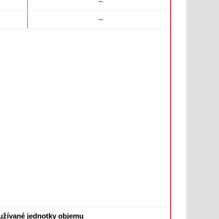
–
–
oužívané jednotky objemu