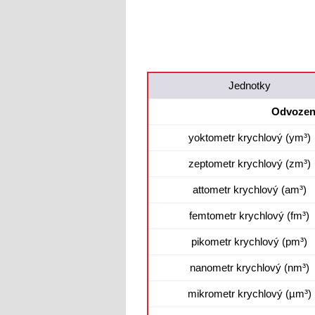
Jednotky
Odvozená
yoktometr krychlový (ym³)
zeptometr krychlový (zm³)
attometr krychlový (am³)
femtometr krychlový (fm³)
pikometr krychlový (pm³)
nanometr krychlový (nm³)
mikrometr krychlový (µm³)