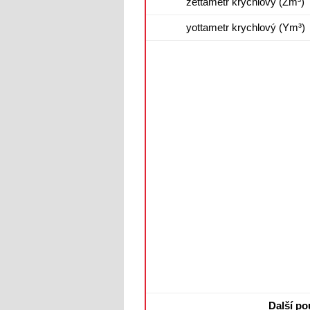
zettametr krychlový (Zm³)
yottametr krychlový (Ym³)
Další p