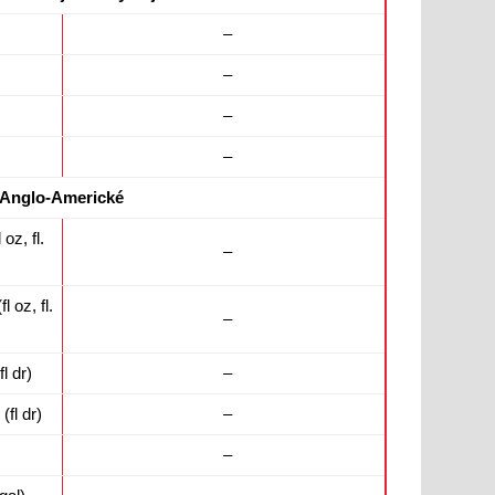
–
–
–
–
Anglo-Americké
oz, fl.
–
 oz, fl.
–
l dr)
–
fl dr)
–
–