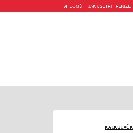
DOMŮ
JAK UŠETŘIT PENÍZE
webu
KALKULAČK