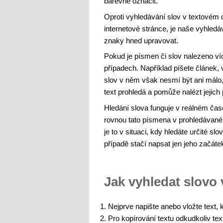
barevně označit.
Oproti vyhledávání slov v textovém
internetové stránce, je naše vyhled
znaky hned upravovat.
Pokud je písmen či slov nalezeno víc
případech. Například píšete článek,
slov v něm však nesmí být ani málo
text prohledá a pomůže nalézt jejich 
Hledání slova funguje v reálném ča
rovnou tato písmena v prohledávaném
je to v situaci, kdy hledáte určité 
případě stačí napsat jen jeho začát
Jak vyhledat slovo 
Nejprve napište anebo vložte text, 
Pro kopírování textu odkudkoliv tex