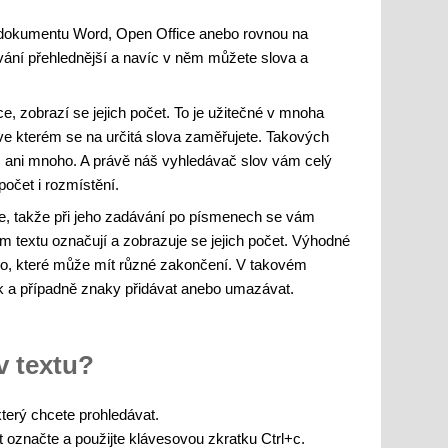
 dokumentu Word, Open Office anebo rovnou na
ávání přehlednější a navíc v něm můžete slova a
e, zobrazí se jejich počet. To je užitečné v mnoha
 ve kterém se na určitá slova zaměřujete. Takových
, ani mnoho. A právě náš vyhledávač slov vám celý
počet i rozmístění.
se, takže při jeho zadávání po písmenech se vám
 textu označují a zobrazuje se jejich počet. Výhodné
slovo, které může mít různé zakončení. V takovém
ek a případně znaky přidávat anebo umazávat.
v textu?
který chcete prohledávat.
t označte a použijte klávesovou zkratku Ctrl+c.