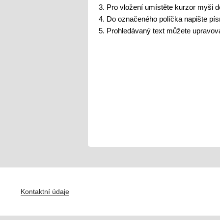
Pro vložení umístěte kurzor myši d
Do označeného políčka napište písm
Prohledávaný text můžete upravovat
Navigace
pro
příspěvek
Kontaktní údaje