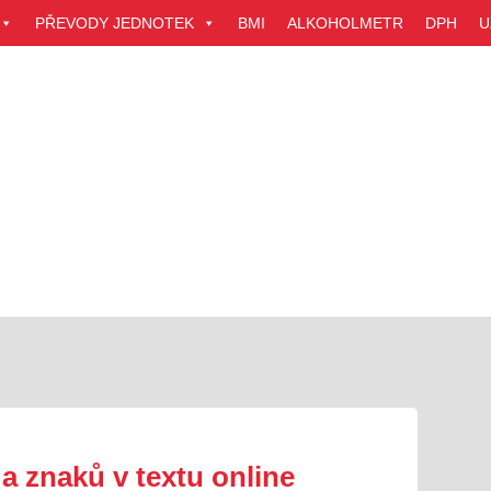
PŘEVODY JEDNOTEK
BMI
ALKOHOLMETR
DPH
U
 a znaků v textu online