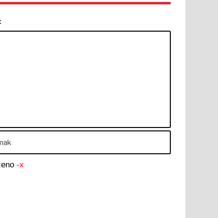
:
aženo
-x