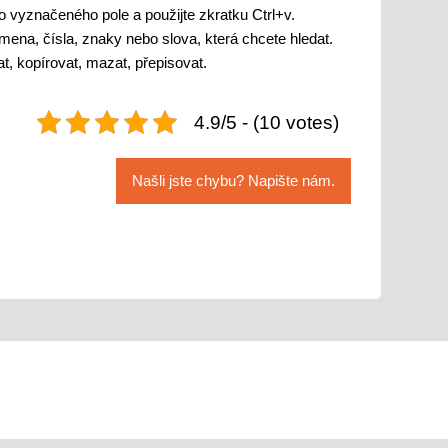
o vyznačeného pole a použijte zkratku Ctrl+v.
ena, čísla, znaky nebo slova, která chcete hledat.
, kopírovat, mazat, přepisovat.
4.9/5 - (10 votes)
Našli jste chybu? Napište nám.