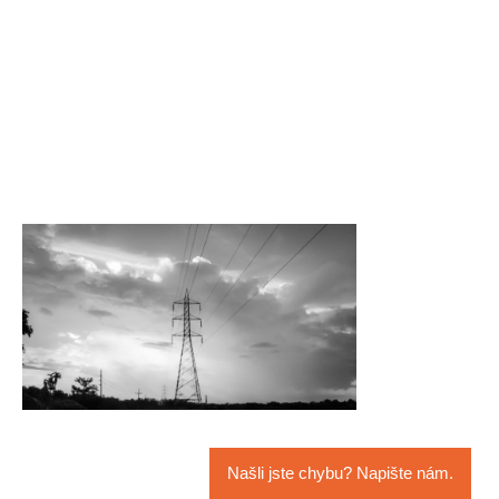
Našli jste chybu? Napište nám.