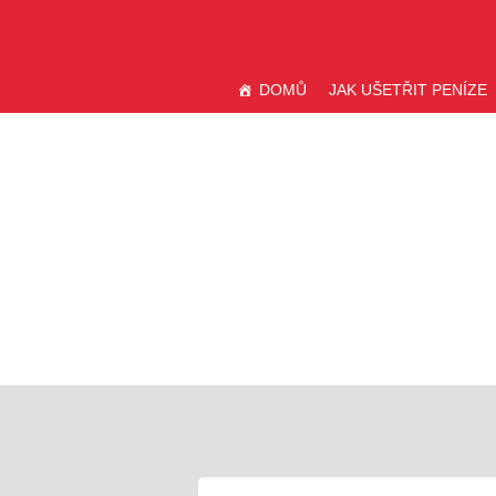
Přejít
VÝPOČETNICE.CZ
k
obsahu
DOMŮ
JAK UŠETŘIT PENÍZE
webu