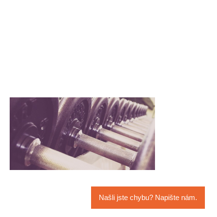
Našli jste chybu? Napište nám.