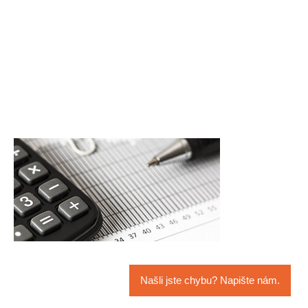
Našli jste chybu? Napište nám.