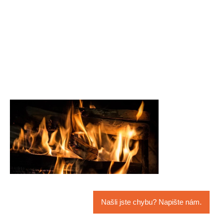
Našli jste chybu? Napište nám.