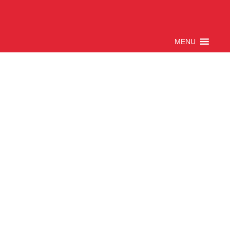
Přejít
VÝPOČETNICE.CZ
k
obsahu
MENU
webu