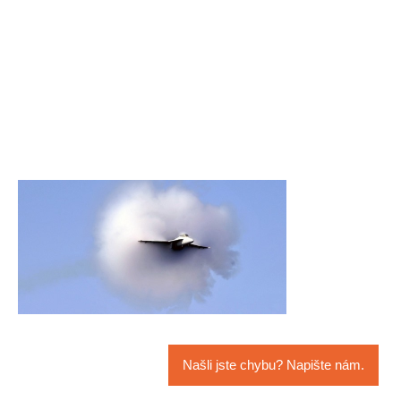
Našli jste chybu? Napište nám.