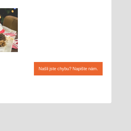
Našli jste chybu? Napište nám.