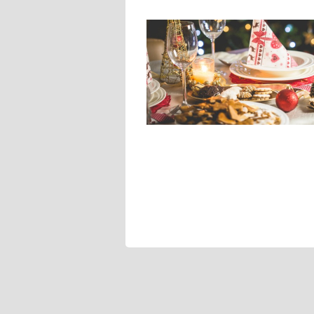
Navigace
pro
příspěvek