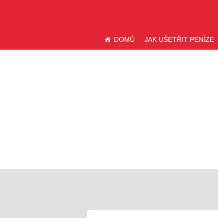
Přejít
VÝPOČETNICE.CZ
k
obsahu
DOMŮ
JAK UŠETŘIT PENÍZE
webu