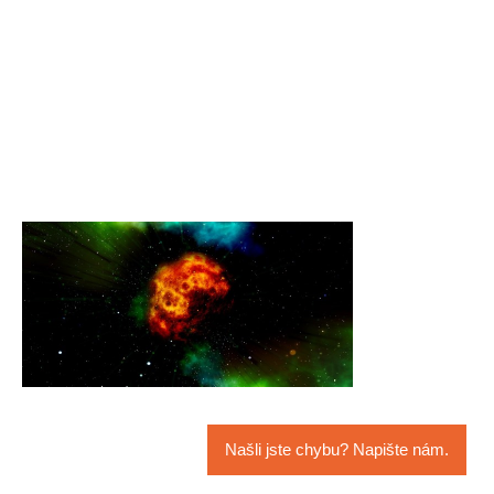
Našli jste chybu? Napište nám.