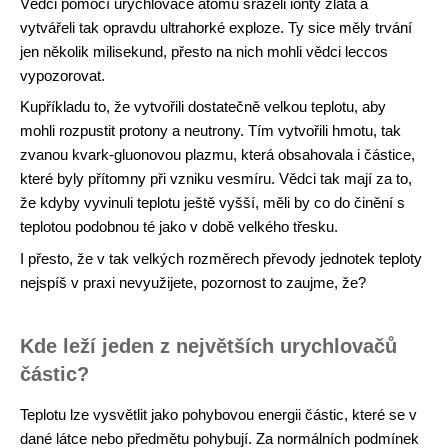
Vědci pomocí urychlovače atomů sráželi ionty zlata a
vytvářeli tak opravdu ultrahorké exploze. Ty sice měly trvání
jen několik milisekund, přesto na nich mohli vědci leccos
vypozorovat.
Kupříkladu to, že vytvořili dostatečně velkou teplotu, aby
mohli rozpustit protony a neutrony. Tím vytvořili hmotu, tak
zvanou kvark-gluonovou plazmu, která obsahovala i částice,
které byly přítomny při vzniku vesmíru. Vědci tak mají za to,
že kdyby vyvinuli teplotu ještě vyšší, měli by co do činění s
teplotou podobnou té jako v době velkého třesku.
I přesto, že v tak velkých rozměrech převody jednotek teploty
nejspíš v praxi nevyužijete, pozornost to zaujme, že?
Kde leží jeden z největších urychlovačů
částic?
Teplotu lze vysvětlit jako pohybovou energii částic, které se v
dané látce nebo předmětu pohybují. Za normálních podmínek