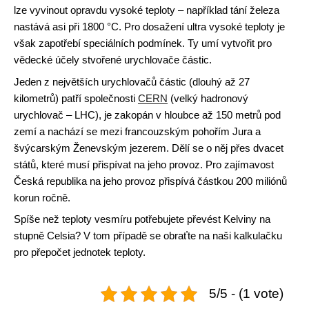
lze vyvinout opravdu vysoké teploty – například tání železa
nastává asi při 1800 °C. Pro dosažení ultra vysoké teploty je
však zapotřebí speciálních podmínek. Ty umí vytvořit pro
vědecké účely stvořené urychlovače částic.
Jeden z největších urychlovačů částic (dlouhý až 27
kilometrů) patří společnosti
CERN
(velký hadronový
urychlovač – LHC), je zakopán v hloubce až 150 metrů pod
zemí a nachází se mezi francouzským pohořím Jura a
švýcarským Ženevským jezerem. Dělí se o něj přes dvacet
států, které musí přispívat na jeho provoz. Pro zajímavost
Česká republika na jeho provoz přispívá částkou 200 miliónů
korun ročně.
Spíše než teploty vesmíru potřebujete převést Kelviny na
stupně Celsia? V tom případě se obraťte na naši kalkulačku
pro přepočet jednotek teploty.
5/5 - (1 vote)