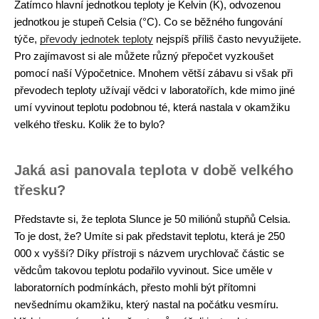
Zatímco hlavní jednotkou teploty je Kelvin (K), odvozenou
jednotkou je stupeň Celsia (°C). Co se běžného fungování
týče,
převody jednotek teploty
nejspíš příliš často nevyužijete.
Pro zajímavost si ale můžete různý přepočet vyzkoušet
pomocí naší Výpočetnice. Mnohem větší zábavu si však při
převodech teploty užívají vědci v laboratořích, kde mimo jiné
umí vyvinout teplotu podobnou té, která nastala v okamžiku
velkého třesku. Kolik že to bylo?
Jaká asi panovala teplota v době velkého
třesku?
Představte si, že teplota Slunce je 50 miliónů stupňů Celsia.
To je dost, že? Umíte si pak představit teplotu, která je 250
000 x vyšší? Díky přístroji s názvem urychlovač částic se
vědcům takovou teplotu podařilo vyvinout. Sice uměle v
laboratorních podmínkách, přesto mohli být přítomni
nevšednímu okamžiku, který nastal na počátku vesmíru.