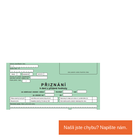
Našli jste chybu? Napište nám.