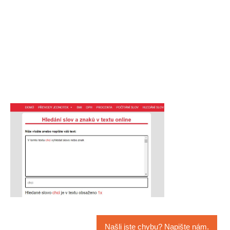
Našli jste chybu? Napište nám.