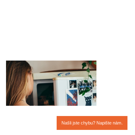
Našli jste chybu? Napište nám.