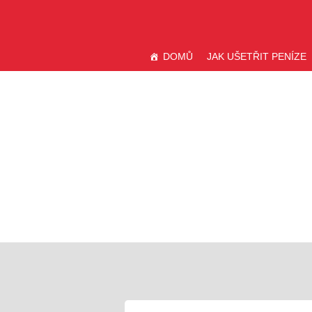
Přejít
VÝPOČETNICE.CZ
k
obsahu
DOMŮ
JAK UŠETŘIT PENÍZE
webu