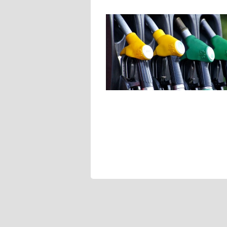
Navigace
pro
příspěvek