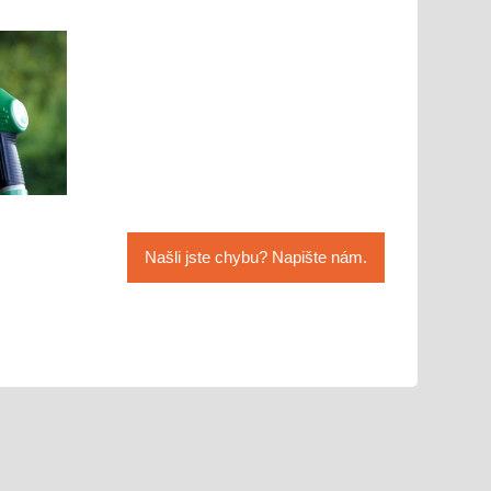
Našli jste chybu? Napište nám.