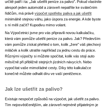
určitě patří i ta: „Jak ušetřit peníze za palivo”. Pokud vlastníte
alespoň jeden automobil a zároveň nepatříte ke svátečním
řidičům, má právě
výpočet spotřeby paliva a jak ušetřit
minimálně stejnou váhu, jako úspora za energie. A kde byste
s ní měli začít? Kupodivu mimo volant.
Na Výpočetnici jsme pro vás připravili novou kalkulačku,
která vám pomůže ušetřit peníze za palivo. Jak? Především
vám pomůže získat přehled o tom, kolik „žere” váš plechový
miláček a kolik utratíte například za jednu cestu do práce.
Různými výpočty si můžete spočítat, kolik vás stojí auto
měsíčně při přibližně stejných jízdních návycích. Nebo
vypočítat vaše mimořádné cesty. Díky této kalkulačce
konečně můžete odhalit díru ve vaší peněžence.
Jak lze ušetřit za palivo?
Existuje nespočet způsobů na výpočet, jak ušetřit za palivo.
Tím nejosvědčenějším, ale zároveň nejméně přijatelným je