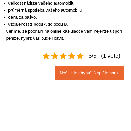
velikost nádrže vašeho automobilu,
průměrná spotřeba vašeho automobilu,
cena za palivo,
vzdálenost z bodu A do bodu B.
Věříme, že počítání na online kalkulačce vám nejenže uspoří
peníze, nýbrž vás bude i bavit.
5/5 - (1 vote)
Našli jste chybu? Napište nám.
Navigace
pro
příspěvek