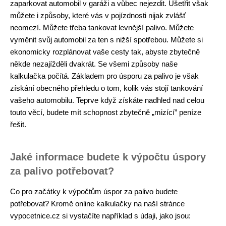
zaparkovat automobil v garáži a vůbec nejezdit. Ušetřit však
můžete i způsoby, které vás v pojízdnosti nijak zvlášť
neomezí. Můžete třeba tankovat levnější palivo. Můžete
vyměnit svůj automobil za ten s nižší spotřebou. Můžete si
ekonomicky rozplánovat vaše cesty tak, abyste zbytečně
někde nezajížděli dvakrát. Se všemi způsoby naše
kalkulačka počítá. Základem pro úsporu za palivo je však
získání obecného přehledu o tom, kolik vás stojí tankování
vašeho automobilu. Teprve když získáte nadhled nad celou
touto věcí, budete mít schopnost zbytečně „mizící” peníze
řešit.
Jaké informace budete k výpočtu úspory
za palivo potřebovat?
Co pro začátky k výpočtům úspor za palivo budete
potřebovat? Kromě online kalkulačky na naší stránce
vypocetnice.cz si vystačíte například s údaji, jako jsou: