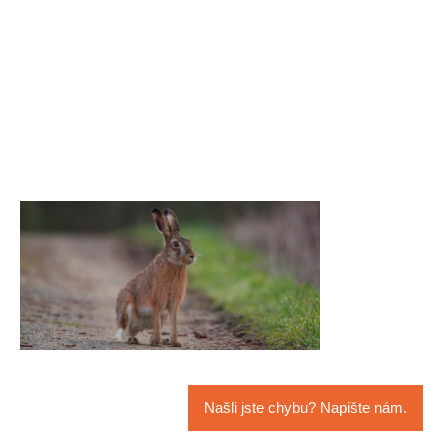
Našli jste chybu? Napište nám.