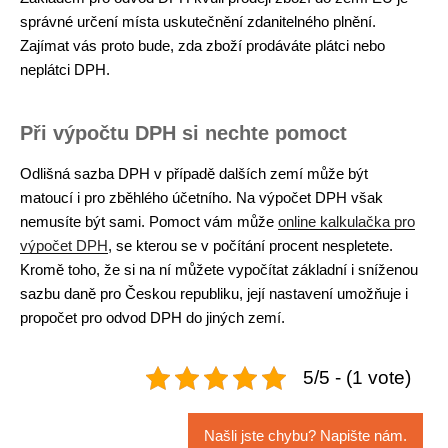
správné určení místa uskutečnění zdanitelného plnění.
Zajímat vás proto bude, zda zboží prodáváte plátci nebo
neplátci DPH.
Při výpočtu DPH si nechte pomoct
Odlišná sazba DPH v případě dalších zemí může být
matoucí i pro zběhlého účetního. Na výpočet DPH však
nemusíte být sami. Pomoct vám může
online kalkulačka pro
výpočet DPH
, se kterou se v počítání procent nespletete.
Kromě toho, že si na ní můžete vypočítat základní i sníženou
sazbu daně pro Českou republiku, její nastavení umožňuje i
propočet pro odvod DPH do jiných zemí.
5/5 - (1 vote)
Našli jste chybu? Napište nám.