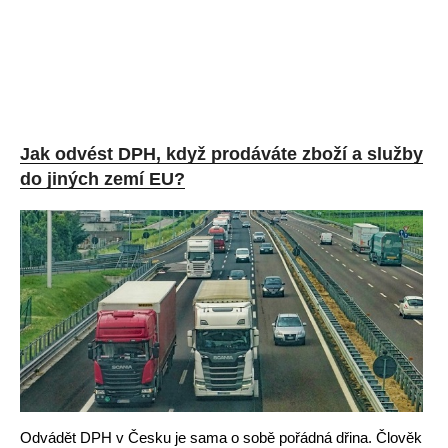
Jak odvést DPH, když prodáváte zboží a služby
do jiných zemí EU?
Odvádět DPH v Česku je sama o sobě pořádná dřina. Člověk