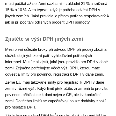
musí počítat až se třemi sazbami – základní 21 % a snížená
15 % a 10 %. A co teprve, když je potřeba odvést DPH v
jiných zemích. Jaká pravidla je přitom potřeba respektovat? A
jak si při počítání odlišných procent DPH pomoct?
Zjistěte si výši DPH jiných zemí
Mezi první důležité kroky při odvodu DPH při prodeji zboží a
služeb do jiných zemí patří vyhledávání potřebných
informací. Musíte si zjistit, jaká jsou pravidla pro DPH v dané
zemi. Zejména potřebujete vědět výši DPH, kterou máte
odvést a limity pro povinnou registraci k DPH v dané zemi.
Země EU mají takzvané limity pro registraci k DPH v dané
zemi v různé výši. Když limit překročíte, znamená to pro vás
povinnost přihlásit se k dani nejen v ČR, ale i v konkrétní
zemi. Do těchto limitů se započítávají pouze dodávky zboží
pro neplátce DPH.
Základem pro odvod DPH kvůli prodeji zboží do zemí EU je