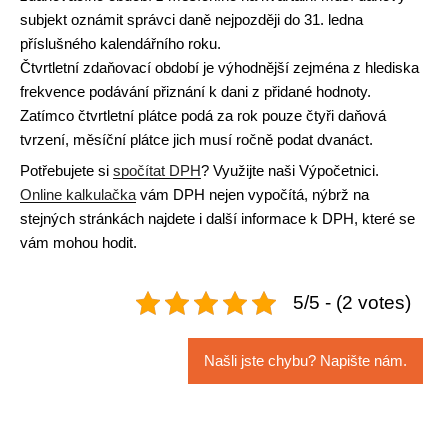
subjekt oznámit správci daně nejpozději do 31. ledna
příslušného kalendářního roku.
Čtvrtletní zdaňovací období je výhodnější zejména z hlediska
frekvence podávání přiznání k dani z přidané hodnoty.
Zatímco čtvrtletní plátce podá za rok pouze čtyři daňová
tvrzení, měsíční plátce jich musí ročně podat dvanáct.
Potřebujete si
spočítat DPH
? Využijte naši Výpočetnici.
Online kalkulačka
vám DPH nejen vypočítá, nýbrž na
stejných stránkách najdete i další informace k DPH, které se
vám mohou hodit.
5/5 - (2 votes)
Našli jste chybu? Napište nám.