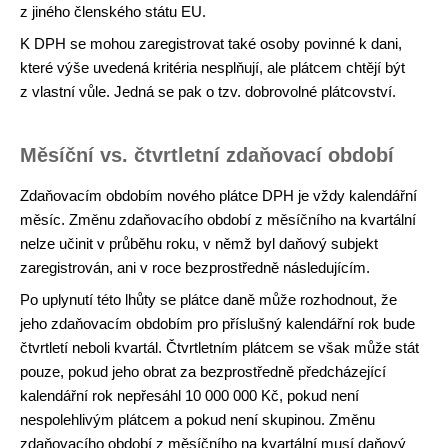
z jiného členského státu EU.
K DPH se mohou zaregistrovat také osoby povinné k dani,
které výše uvedená kritéria nesplňují, ale plátcem chtějí být
z vlastní vůle. Jedná se pak o tzv. dobrovolné plátcovství.
Měsíční vs. čtvrtletní zdaňovací období
Zdaňovacím obdobím nového plátce DPH je vždy kalendářní
měsíc. Změnu zdaňovacího období z měsíčního na kvartální
nelze učinit v průběhu roku, v němž byl daňový subjekt
zaregistrován, ani v roce bezprostředně následujícím.
Po uplynutí této lhůty se plátce daně může rozhodnout, že
jeho zdaňovacím obdobím pro příslušný kalendářní rok bude
čtvrtletí neboli kvartál. Čtvrtletním plátcem se však může stát
pouze, pokud jeho obrat za bezprostředně předcházející
kalendářní rok nepřesáhl 10 000 000 Kč, pokud není
nespolehlivým plátcem a pokud není skupinou. Změnu
zdaňovacího období z měsíčního na kvartální musí daňový