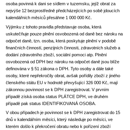
osoba povinná k dani se sídlem v tuzemsku, jejíž obrat za
nejvýše 12 bezprostředně předcházejících po sobě jdoucích
kalendářních měsíců přesáhne 1 000 000 Kč.
Výjimku z tohoto pravidla představuje osoba, která
uskutečňuje pouze plnění osvobozená od daně bez nároku na
odpočet daně, tzn. osoba, která poskytuje plnění v podobě
finančních činností, penzijních činnosti, zdravotních služeb a
dodání zdravotního zboží, sociální pomoci atp. Plnění
osvobozená od DPH bez nároku na odpočet daně jsou blíže
definována v § 51 zákona o DPH. Tyto osoby a dále také
osoby, které nepřekročily obrat, avšak pořídily zboží z jiného
členského státu EU v hodnotě převyšující 326 000 Kč, mají
zákonnou povinnost se k DPH zaregistrovat. V prvním
případě získá osoba status PLÁTCE DPH, ve druhém
případě pak status IDENTIFIKOVANÁ OSOBA.
V obou případech je povinnost se k DPH zaregistrovat do 15
dnů v kalendářním měsíci, který následuje po měsíci, ve
kterém došlo k překročení obratu nebo k pořízení zboží