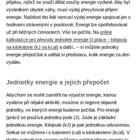
přijatou, nýbrž se snaží dělat součty energie vydané. Aby byl
výsledkem úbytek váhy, musí výdej převyšovat příjem
energie. Naštěstí tito lidé nemusí výdej energie spojovat jen s
hodinami strávenými v posilovně. Energii lze spotřebovávat
už při běžných činnostech. Vše se počítá. Na
online
kalkulačce pro převody jednotek energie či práce – kilojouly
na kilokalorie (kJ na kcal)
a další.. – si můžete jednotky
energie přepočítat a udělat si představu, kolik energie za den
vydáte.
Jednotky energie a jejich přepočet
Abychom se mohli zaměřit na výpočet energie, kterou
vydáme při nějaké aktivitě, musíme si nejprve objasnit
jednotky, ve kterých energii budeme počítat. Pro energii
(práci) se používá jednotka joule (J). Joule je základní
jednotkou energie. Kilojoule (kJ) je pak jednotkou odvozenou.
Setkat se můžeme i s kaloriemi (cal) a kilokaloriemi (kcal). V
těchto jednotkách energie můžeme počítat příjem energie (v