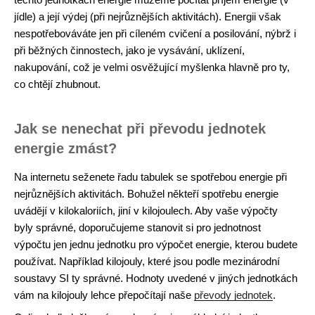
jídle) a její výdej (při nejrůznějších aktivitách). Energii však
nespotřebováváte jen při cíleném cvičení a posilování, nýbrž i
při běžných činnostech, jako je vysávání, uklízení,
nakupování, což je velmi osvěžující myšlenka hlavně pro ty,
co chtějí zhubnout.
Jak se nenechat při převodu jednotek
energie zmást?
Na internetu seženete řadu tabulek se spotřebou energie při
nejrůznějších aktivitách. Bohužel někteří spotřebu energie
uvádějí v kilokaloriích, jiní v kilojoulech. Aby vaše výpočty
byly správné, doporučujeme stanovit si pro jednotnost
výpočtu jen jednu jednotku pro výpočet energie, kterou budete
používat. Například kilojouly, které jsou podle mezinárodní
soustavy SI ty správné. Hodnoty uvedené v jiných jednotkách
vám na kilojouly lehce přepočítají naše
převody jednotek
.