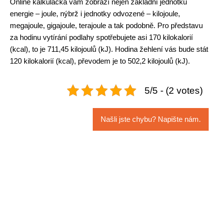
Online kalkulačka vám zobrazí nejen základní jednotku
energie – joule, nýbrž i jednotky odvozené – kilojoule,
megajoule, gigajoule, terajoule a tak podobně. Pro představu
za hodinu vytírání podlahy spotřebujete asi 170 kilokalorií
(kcal), to je 711,45 kilojoulů (kJ). Hodina žehlení vás bude stát
120 kilokalorií (kcal), převodem je to 502,2 kilojoulů (kJ).
5/5 - (2 votes)
Našli jste chybu? Napište nám.
Navigace
pro
příspěvek