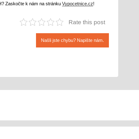
H? Zaskočte k nám na stránku
Vypocetnice.cz
!
Rate this post
Našli jste chybu? Napište nám.