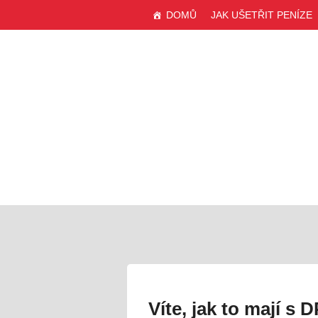
DOMŮ
JAK UŠETŘIT PENÍZE
webu
Víte, jak to mají s