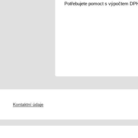
Potřebujete pomoct s výpočtem DP
Navigace
pro
příspěvek
Kontaktní údaje