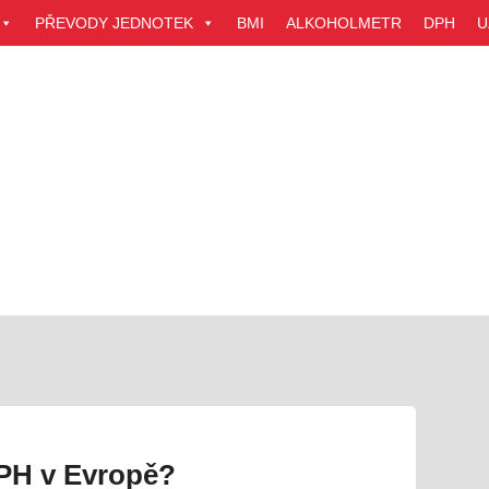
PŘEVODY JEDNOTEK
BMI
ALKOHOLMETR
DPH
U
 DPH v Evropě?