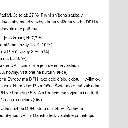
aďaři. Je to až 27 %. První snížená sazba v
viny a ubytovací služby, druhá snížená sazba DPH v
zdravotnické potřeby.
 – je to krásných 7,7 %.
snížené sazby 13 %, 10 %).
 (snížené sazby 8 %, 5 %).
á sazba 10 %)
ba DPH činí 7 % a je určená na základní
vu, noviny, vstupné na kulturní akce).
emí Evropy má DPH jako celé číslo, existují i výjimky,
ístem. Například již zmíněné Švýcarsko má základní
ve Francii je 5,5 % a Francie má výjimku i na třetí
rčena pro novinový tisk.
kladní sazbou DPH, která činí 25 %. Žádnými
. Stejnou DPH v Dánsku tedy zaplatíte při nákupu