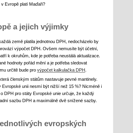
 v Evropě platí Maďaři?
pě a jejich výjimky
 každá země platila jednotnou DPH, nedocházelo by
 provází výpočet DPH. Ovšem nemusíte být účetní,
tří k okruhům, kde je potřeba neustálá aktualizace.
ané hodnoty pořád mění a je potřeba sledovat
omu určitě bude pro
výpočet kalkulačka DPH
.
která členským státům nastavuje pevné mantinely.
v Evropské unii nesmí být nižší než 15 %? Nicméně i
e o DPH pro státy Evropské unie určuje, že každý
kladní sazbu DPH a maximálně dvě snížené sazby.
jednotlivých evropských