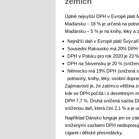
zemích
Úplně nejvyšší DPH v Evropě platí M
Maďarsku – 18 % je určená na potra
Maďarsku – 5 % je na knihy, léky a 
Nejnižší daň v Evropě platí Švýcaři
Sousední Rakousko má 20% DPH (
DPH v Polsku pro rok 2020 je 23 %
DPH na Slovensku je 20 % (snížen
Německo má 19% DPH (snížená saz
potraviny, knihy, léky, osobní dopra
Zajímavostí je, že zatímco většina z
kde se DPH počítá i s desetinným m
DPH 7,7 %. Druhá snížená sazba DPH 
sníženou daň, která činí 2,1 % a je u
Například Dánsko funguje jen se zá
sníženými sazbami DPH nedisponuje
cigaret i dětské přesnídávky.