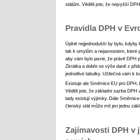
státům. Věděli jste, že nejvyšší DPH
Pravidla DPH v Evro
Úplně nejjednodušší by bylo, kdyby
tak k omylům a nejasnostem, které
aby vám bylo jasné, že právě DPH pa
Zkrátka a dobře se výše daně z přid
jednotlivé tabulky. Užitečná vám k t
Existuje ale Směrnice EU pro DPH, 
Věděli jste, že základní sazba DPH 
tady existují výjimky. Dále Směrnic
členský stát může mít jen jednu zá
Zajímavosti DPH v 