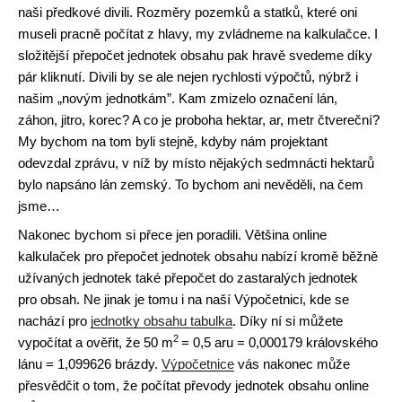
naši předkové divili. Rozměry pozemků a statků, které oni
museli pracně počítat z hlavy, my zvládneme na kalkulačce. I
složitější přepočet jednotek obsahu pak hravě svedeme díky
pár kliknutí. Divili by se ale nejen rychlosti výpočtů, nýbrž i
našim „novým jednotkám”. Kam zmizelo označení lán,
záhon, jitro, korec? A co je proboha hektar, ar, metr čtvereční?
My bychom na tom byli stejně, kdyby nám projektant
odevzdal zprávu, v níž by místo nějakých sedmnácti hektarů
bylo napsáno lán zemský. To bychom ani nevěděli, na čem
jsme…
Nakonec bychom si přece jen poradili. Většina online
kalkulaček pro přepočet jednotek obsahu nabízí kromě běžně
užívaných jednotek také přepočet do zastaralých jednotek
pro obsah. Ne jinak je tomu i na naší Výpočetnici, kde se
nachází pro
jednotky obsahu tabulka
. Díky ní si můžete
2
vypočítat a ověřit, že 50 m
= 0,5 aru = 0,000179 královského
lánu = 1,099626 brázdy.
Výpočetnice
vás nakonec může
přesvědčit o tom, že počítat převody jednotek obsahu online