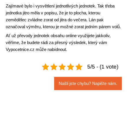
Zajímavé bylo i vysvětlení jednotlivých jednotek. Tak třeba
jednotka jitro měla v popisu, že je to plocha, kterou
zemědělec zvládne zorat od jitra do večera. Lán pak
označoval výměru, kterou je možné zorat jedním párem volů.
Ať už převody jednotek obsahu online využijete jakkoliv,
věříme, že budete rádi za přesný výsledek, který vám
Vypocetnice.cz může nabídnout.
5/5 - (1 vote)
Našli jste chybu? Napište nám.
Navigace
pro
příspěvek