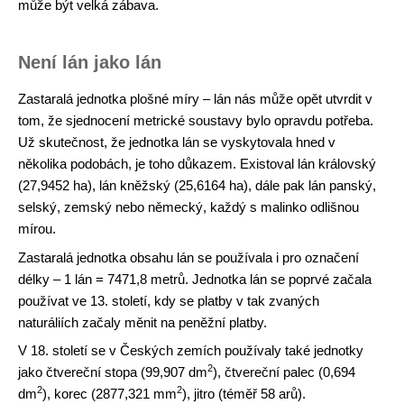
může být velká zábava.
Není lán jako lán
Zastaralá jednotka plošné míry – lán nás může opět utvrdit v
tom, že sjednocení metrické soustavy bylo opravdu potřeba.
Už skutečnost, že jednotka lán se vyskytovala hned v
několika podobách, je toho důkazem. Existoval lán královský
(27,9452 ha), lán kněžský (25,6164 ha), dále pak lán panský,
selský, zemský nebo německý, každý s malinko odlišnou
mírou.
Zastaralá jednotka obsahu lán se používala i pro označení
délky – 1 lán = 7471,8 metrů. Jednotka lán se poprvé začala
používat ve 13. století, kdy se platby v tak zvaných
naturáliích začaly měnit na peněžní platby.
V 18. století se v Českých zemích používaly také jednotky
2
jako čtvereční stopa (99,907 dm
), čtvereční palec (0,694
2
2
dm
), korec (2877,321 mm
), jitro (téměř 58 arů).