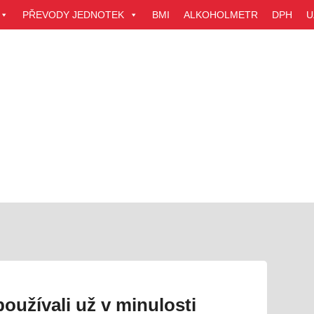
PŘEVODY JEDNOTEK
BMI
ALKOHOLMETR
DPH
U
oužívali už v minulosti