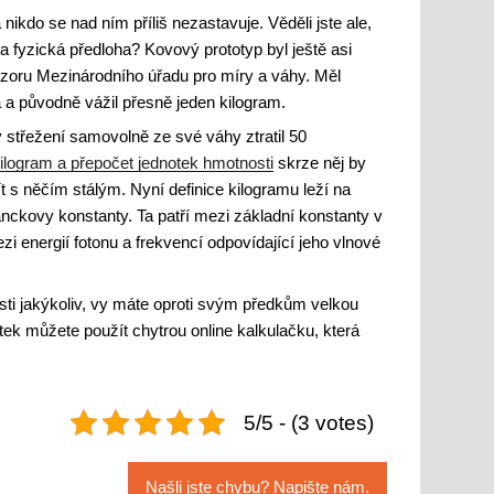
nikdo se nad ním příliš nezastavuje. Věděli jste ale,
a fyzická předloha? Kovový prototyp byl ještě asi
zoru Mezinárodního úřadu pro míry a váhy. Měl
dia a původně vážil přesně jeden kilogram.
y střežení samovolně ze své váhy ztratil 50
ilogram a přepočet jednotek hmotnosti
skrze něj by
ít s něčím stálým. Nyní definice kilogramu leží na
ckovy konstanty. Ta patří mezi základní konstanty v
zi energií fotonu a frekvencí odpovídající jeho vlnové
osti jakýkoliv, vy máte oproti svým předkům velkou
tek můžete použít chytrou online kalkulačku, která
5/5 - (3 votes)
Našli jste chybu? Napište nám.