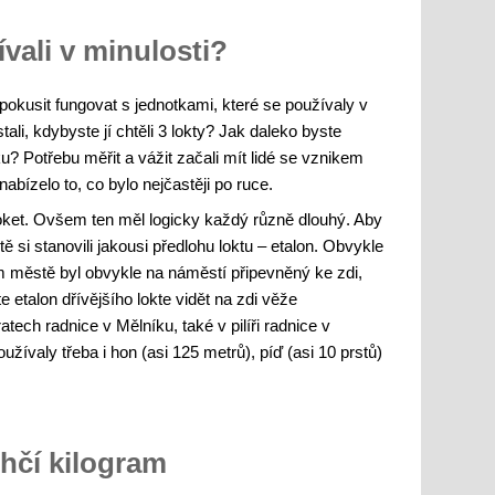
vali v minulosti?
pokusit fungovat s jednotkami, které se používaly v
tali, kdybyste jí chtěli 3 lokty? Jak daleko byste
ku? Potřebu měřit a vážit začali mít lidé se vznikem
abízelo to, co bylo nejčastěji po ruce.
oket. Ovšem ten měl logicky každý různě dlouhý. Aby
si stanovili jakousi předlohu loktu – etalon. Obvykle
 městě byl obvykle na náměstí připevněný ke zdi,
 etalon dřívějšího lokte vidět na zdi věže
ech radnice v Mělníku, také v pilíři radnice v
užívaly třeba i hon (asi 125 metrů), píď (asi 10 prstů)
hčí kilogram