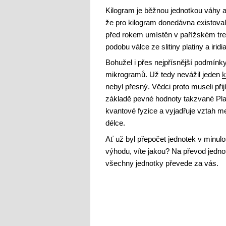
Kilogram je běžnou jednotkou váhy a 
že pro kilogram donedávna existoval
před rokem umístěn v pařížském tre
podobu válce ze slitiny platiny a iri
Bohužel i přes nejpřísnější podmínk
mikrogramů. Už tedy nevážil jeden
k
nebyl přesný. Vědci proto museli přij
základě pevné hodnoty takzvané Plan
kvantové fyzice a vyjadřuje vztah me
délce.
Ať už byl přepočet jednotek v minul
výhodu, víte jakou? Na převod jedno
všechny jednotky převede za vás.