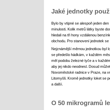
Jaké jednotky použí
Bylo by vtipné se alespoň jeden den 
minulosti. Kolik metrů látky byste dos
hledali na tři hony vzdálenou benzín
obchodu. Pro stanovení jednotek se n
Nejznámější měrnou jednotkou byl l
se předešlo hádkám, v každém městě 
měl podobu železné tyče a v každém
aby jej nikdo neodnesl. Dosud můžete
Novoměstské radnice v Praze, na vrat
Litomyšli. Kromě jednotky loket se po
a další.
O 50 mikrogramů le