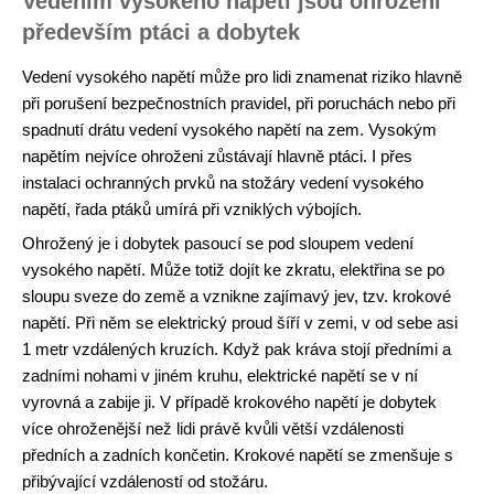
Vedením vysokého napětí jsou ohroženi
především ptáci a dobytek
Vedení vysokého napětí může pro lidi znamenat riziko hlavně
při porušení bezpečnostních pravidel, při poruchách nebo při
spadnutí drátu vedení vysokého napětí na zem. Vysokým
napětím nejvíce ohroženi zůstávají hlavně ptáci. I přes
instalaci ochranných prvků na stožáry vedení vysokého
napětí, řada ptáků umírá při vzniklých výbojích.
Ohrožený je i dobytek pasoucí se pod sloupem vedení
vysokého napětí. Může totiž dojít ke zkratu, elektřina se po
sloupu sveze do země a vznikne zajímavý jev, tzv. krokové
napětí. Při něm se elektrický proud šíří v zemi, v od sebe asi
1 metr vzdálených kruzích. Když pak kráva stojí předními a
zadními nohami v jiném kruhu, elektrické napětí se v ní
vyrovná a zabije ji. V případě krokového napětí je dobytek
více ohroženější než lidi právě kvůli větší vzdálenosti
předních a zadních končetin. Krokové napětí se zmenšuje s
přibývající vzdáleností od stožáru.