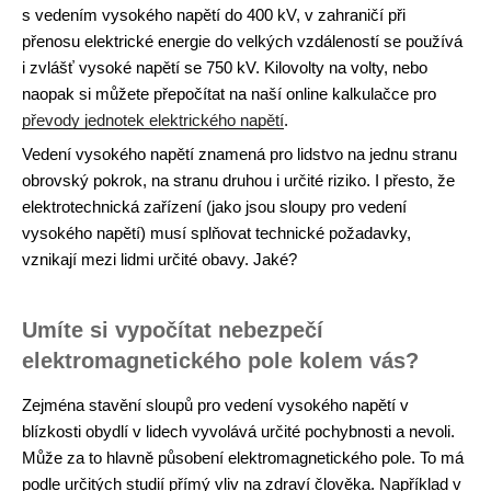
s vedením vysokého napětí do 400 kV, v zahraničí při
přenosu elektrické energie do velkých vzdáleností se používá
i zvlášť vysoké napětí se 750 kV. Kilovolty na volty, nebo
naopak si můžete přepočítat na naší online kalkulačce pro
převody jednotek elektrického napětí
.
Vedení vysokého napětí znamená pro lidstvo na jednu stranu
obrovský pokrok, na stranu druhou i určité riziko. I přesto, že
elektrotechnická zařízení (jako jsou sloupy pro vedení
vysokého napětí) musí splňovat technické požadavky,
vznikají mezi lidmi určité obavy. Jaké?
Umíte si vypočítat nebezpečí
elektromagnetického pole kolem vás?
Zejména stavění sloupů pro vedení vysokého napětí v
blízkosti obydlí v lidech vyvolává určité pochybnosti a nevoli.
Může za to hlavně působení elektromagnetického pole. To má
podle určitých studií přímý vliv na zdraví člověka. Například v