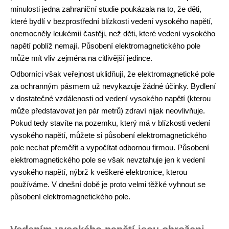
minulosti jedna zahraniční studie poukázala na to, že děti,
které bydlí v bezprostřední blízkosti vedení vysokého napětí,
onemocněly leukémií častěji, než děti, které vedení vysokého
napětí poblíž nemají. Působení elektromagnetického pole
může mít vliv zejména na citlivější jedince.
Odborníci však veřejnost uklidňují, že elektromagnetické pole
za ochranným pásmem už nevykazuje žádné účinky. Bydlení
v dostatečné vzdálenosti od vedení vysokého napětí (kterou
může představovat jen pár metrů) zdraví nijak neovlivňuje.
Pokud tedy stavíte na pozemku, který má v blízkosti vedení
vysokého napětí, můžete si působení elektromagnetického
pole nechat přeměřit a vypočítat odbornou firmou. Působení
elektromagnetického pole se však nevztahuje jen k vedení
vysokého napětí, nýbrž k veškeré elektronice, kterou
používáme. V dnešní době je proto velmi těžké vyhnout se
působení elektromagnetického pole.