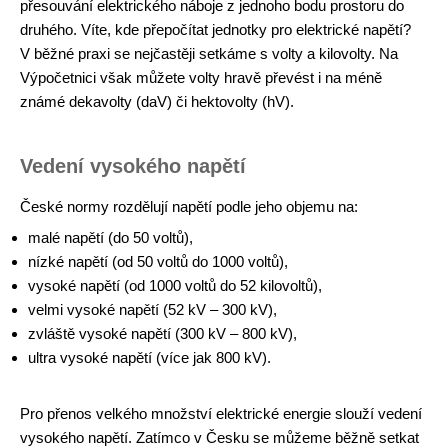
přesouvání elektrického náboje z jednoho bodu prostoru do
druhého. Víte, kde přepočítat jednotky pro elektrické napětí?
V běžné praxi se nejčastěji setkáme s volty a kilovolty. Na
Výpočetnici však můžete volty hravě převést i na méně
známé dekavolty (daV) či hektovolty (hV).
Vedení vysokého napětí
České normy rozdělují napětí podle jeho objemu na:
malé napětí (do 50 voltů),
nízké napětí (od 50 voltů do 1000 voltů),
vysoké napětí (od 1000 voltů do 52 kilovoltů),
velmi vysoké napětí (52 kV – 300 kV),
zvláště vysoké napětí (300 kV – 800 kV),
ultra vysoké napětí (více jak 800 kV).
Pro přenos velkého množství elektrické energie slouží vedení
vysokého napětí. Zatímco v Česku se můžeme běžně setkat