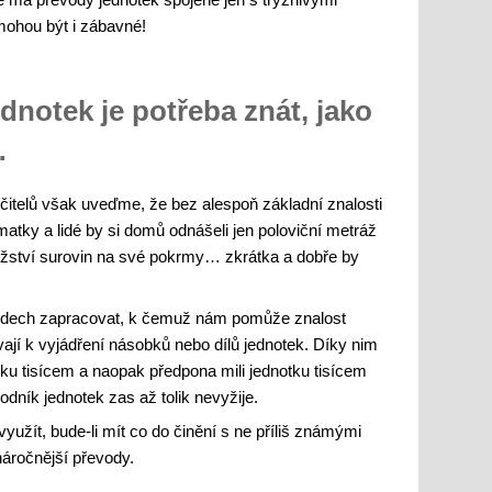
 mohou být i zábavné!
dnotek je potřeba znát, jako
…
čitelů však uveďme, že bez alespoň základní znalosti
atky a lidé by si domů odnášeli jen poloviční metráž
ožství surovin na své pokrmy… zkrátka a dobře by
vodech zapracovat, k čemuž nám pomůže znalost
vají k vyjádření násobků nebo dílů jednotek. Díky nim
tku tisícem a naopak předpona mili jednotku tisícem
vodník jednotek zas až tolik nevyžije.
užít, bude-li mít co do činění s ne příliš známými
náročnější převody.