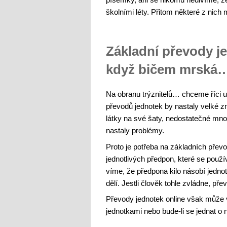
školními léty. Přitom některé z nich
Základní převody je
když bičem mrská
Na obranu trýznitelů… chceme říci u
převodů jednotek by nastaly velké zm
látky na své šaty, nedostatečné mn
nastaly problémy.
Proto je potřeba na základních pře
jednotlivých předpon, které se použí
víme, že předpona kilo násobí jedno
dělí. Jestli člověk tohle zvládne, pře
Převody jednotek online však může vy
jednotkami nebo bude-li se jednat o 