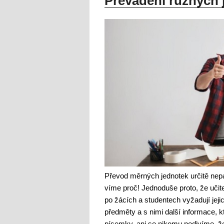
Převádění různých 
Převod měrných jednotek určitě nep
víme proč! Jednoduše proto, že učit
po žácích a studentech vyžadují jeji
předměty a s nimi další informace, k
písemky, ani se nikomu nedivíme, ž