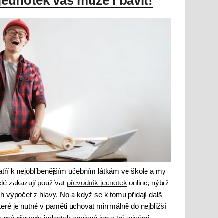
jednotek vás může i bavit!
atří k nejoblíbenějším učebním látkám ve škole a my
elé zakazují používat
převodník jednotek
online, nýbrž
ch výpočet z hlavy. No a když se k tomu přidají další
teré je nutné v paměti uchovat minimálně do nejbližší
e má převody jednotek spojené jen s trýznivými