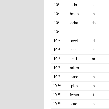
3
10
kilo
k
2
10
hekto
h
1
10
deka
da
0
10
–
–
-1
10
deci
d
-2
10
centi
c
-3
10
mili
m
-6
10
mikro
µ
-9
10
nano
n
-12
10
piko
p
-15
10
femto
f
-18
10
atto
a