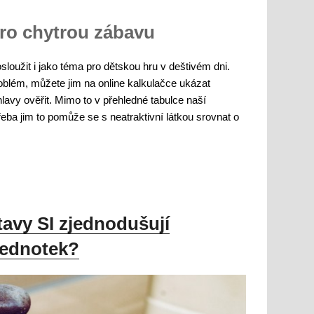
pro chytrou zábavu
oužit i jako téma pro dětskou hru v deštivém dni.
roblém, můžete jim na online kalkulačce ukázat
lavy ověřit. Mimo to v přehledné tabulce naší
řeba jim to pomůže se s neatraktivní látkou srovnat o
avy SI zjednodušují
jednotek?