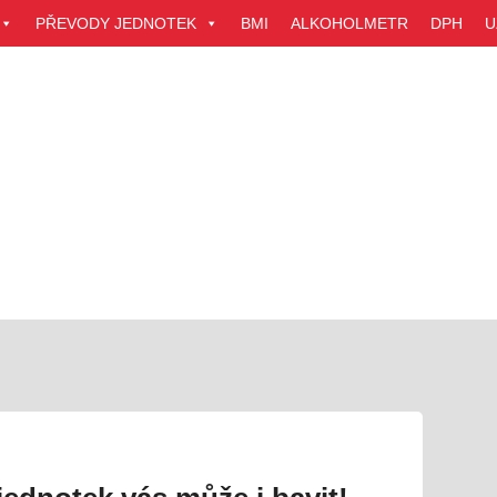
PŘEVODY JEDNOTEK
BMI
ALKOHOLMETR
DPH
U