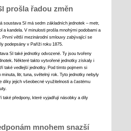
SI prošla řadou změn
á soustava SI má sedm základních jednotek – metr,
ol a kandela. V minulosti prošla mnohými podobami a
u. První větší mezinárodní smlouvy zabývající se
ly podepsány v Paříži roku 1875.
ava SI také jednotky odvozené. Ty jsou tvořeny
otek. Některé takto vytvořené jednotky získaly i
tří také vedlejší jednotky. Pod tímto pojmem si
minuta, litr, tuna, světelný rok. Tyto jednotky nebyly
e díky jejich všeobecné využitelnosti a častému
uty.
í také předpony, které vyjadřují násobky a díly
předponám mnohem snazší