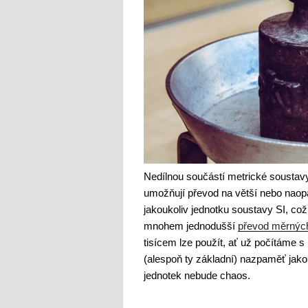
Nedílnou součástí metrické soustavy
umožňují převod na větší nebo naopa
jakoukoliv jednotku soustavy SI, což 
mnohem jednodušší
převod měrných
tisícem lze použít, ať už počítáme s 
(alespoň ty základní) nazpaměť jak
jednotek nebude chaos.