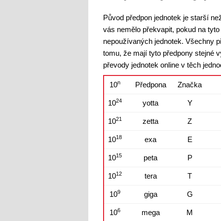
Původ předpon jednotek je starší ne
vás nemělo překvapit, pokud na tyto
nepoužívaných jednotek. Všechny př
tomu, že mají tyto předpony stejné v
převody jednotek online v těch jedn
n
10
Předpona
Značka
24
10
yotta
Y
21
10
zetta
Z
18
10
exa
E
15
10
peta
P
12
10
tera
T
9
10
giga
G
6
10
mega
M